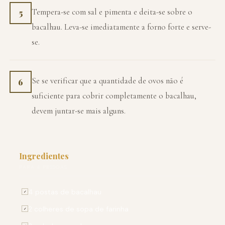
Tempera-se com sal e pimenta e deita-se sobre o
5
bacalhau. Leva-se imediatamente a forno forte e serve-
se.
Se se verificar que a quantidade de ovos não é
6
suficiente para cobrir completamente o bacalhau,
devem juntar-se mais alguns.
Ingredientes
PARA 4 PESSOAS
4 postas de bacalhau
✓
2 colheres de sopa de farinha
✓