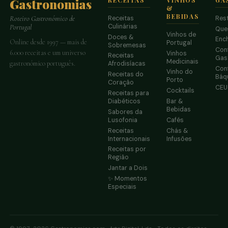
Gastronomias
&
BEBIDAS
Receitas
Res
Roteiro Gastronómico de
Culinárias
Portugal
Que
Vinhos de
Doces &
Enc
Online desde 1997 — mais de
Portugal
Sobremesas
Conf
6.000 receitas e um universo
Vinhos
Receitas
Gas
Medicinais
gastronómico português.
Afrodisíacas
Conf
Vinho do
Receitas do
Báq
Porto
Coração
CE
Cocktails
Receitas para
Diabéticos
Bar &
Bebidas
Sabores da
Lusofonia
Cafés
Receitas
Chás &
Internacionais
Infusões
Receitas por
Região
Jantar a Dois
✨ Momentos
Especiais