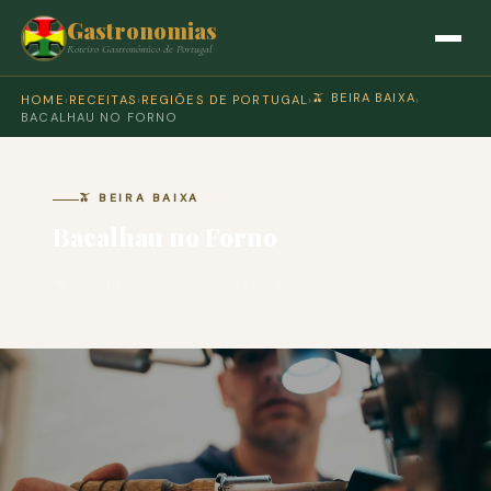
Gastronomias
Roteiro Gastronómico de Portugal
🫒 BEIRA BAIXA
HOME
›
RECEITAS
›
REGIÕES DE PORTUGAL
›
›
BACALHAU NO FORNO
🫒 BEIRA BAIXA
Bacalhau no Forno
🍽 COZINHA PORTUGUESA · PARA 4 PESSOAS