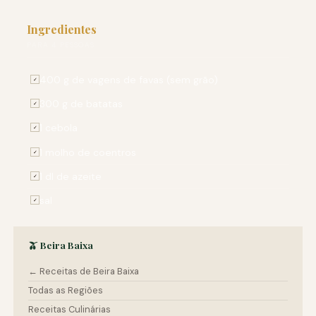
Ingredientes
PARA 4 PESSOAS
400 g de vagens de favas (sem grão)
✓
300 g de batatas
✓
1 cebola
✓
1 molho de coentros
✓
1 dl de azeite
✓
sal
✓
🫒 Beira Baixa
← Receitas de Beira Baixa
Todas as Regiões
Receitas Culinárias