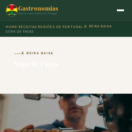
Gastronomias
Roteiro Gastronómico de Portugal
🫒 BEIRA BAIXA
HOME
›
RECEITAS
›
REGIÕES DE PORTUGAL
›
›
SOPA DE FAVAS
🫒 BEIRA BAIXA
Sopa de Favas
🍽 COZINHA PORTUGUESA · PARA 4 PESSOAS