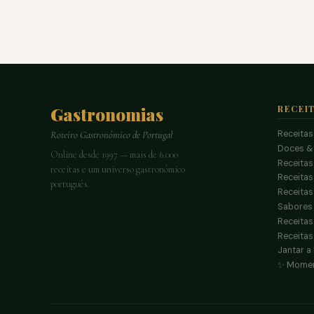
Gastronomias
RECEI
Receitas
Roteiro Gastronómico de Portugal
Doces &
Online desde 1997 — mais de 6.000
Receitas
receitas e um universo gastronómico
Receita
português.
Receitas
Sabores 
Receitas
Receitas
Jantar a
✨ Momen