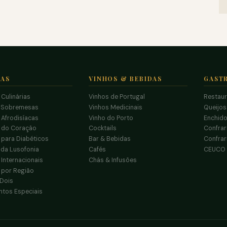
TAS
VINHOS & BEBIDAS
GAST
 Culinárias
Vinhos de Portugal
Restau
 Sobremesas
Vinhos Medicinais
Queijo
 Afrodisíacas
Vinho do Porto
Enchido
s do Coração
Cocktails
Confrar
 para Diabéticos
Bar & Bebidas
Confrar
da Lusofonia
Cafés
CEUCO
 Internacionais
Chás & Infusões
 por Região
 Dois
tos Especiais