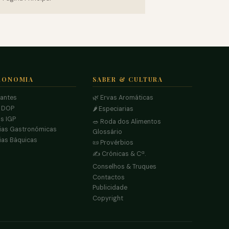
RONOMIA
SABER & CULTURA
rantes
🌿 Ervas Aromáticas
s DOP
🌶️ Especiarias
s IGP
🥗 Roda dos Alimentos
ias Gastronómicas
Glossário
ias Báquicas
📜 Provérbios
✍️ Crónicas & Cª.
Conselhos & Truques
Contactos
Publicidade
Copyright