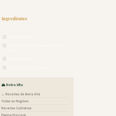
Ingredientes
PARA 4 PESSOAS
1 molho de grelos
✓
1 chouriça de carne temperada com
✓
vinho
8 batatas médias
✓
4 fatias de presunto magro
✓
🏔️ Beira Alta
← Receitas de Beira Alta
Todas as Regiões
Receitas Culinárias
Página Principal