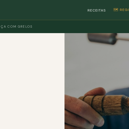
🗺️ RE
RECEITAS
IÇA COM GRELOS