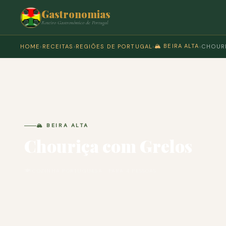
Gastronomias
Roteiro Gastronómico de Portugal
🏔️ BEIRA ALTA
HOME
›
RECEITAS
›
REGIÕES DE PORTUGAL
›
›
CHOUR
🏔️ BEIRA ALTA
Chouriça com Grelos
🍽 COZINHA PORTUGUESA · PARA 4 PESSOAS