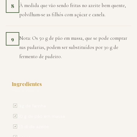
À medida que vão sendo fritas no azeite bem quente,
8
polvilham-se as filhós com açúcar e canela.
Nota: Os 50 g de pão em massa, que se pode comprar
9
nas padarias, podem ser substituídos por 30 g de
fermento de padeiro.
Ingredientes
PARA 4 PESSOAS
1 kg de farinha
✓
50 g de pão em massa
✓
2,5 dl de azeite
✓