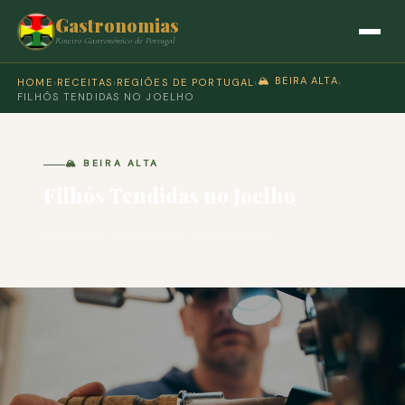
Gastronomias
Roteiro Gastronómico de Portugal
🏔️ BEIRA ALTA
HOME
›
RECEITAS
›
REGIÕES DE PORTUGAL
›
›
FILHÓS TENDIDAS NO JOELHO
🏔️ BEIRA ALTA
Filhós Tendidas no Joelho
🍽 COZINHA PORTUGUESA · PARA 4 PESSOAS