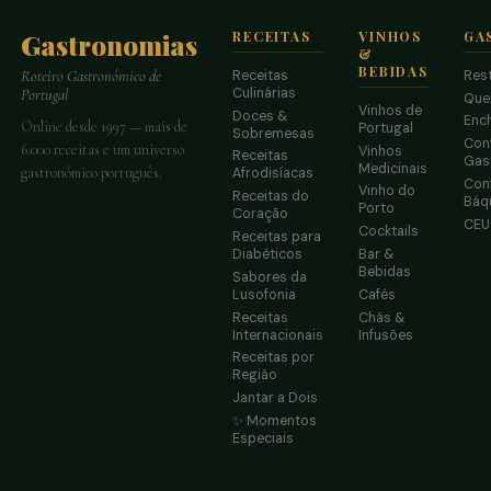
Gastronomias
RECEITAS
VINHOS
GA
&
BEBIDAS
Receitas
Res
Roteiro Gastronómico de
Culinárias
Portugal
Que
Vinhos de
Doces &
Enc
Online desde 1997 — mais de
Portugal
Sobremesas
Conf
6.000 receitas e um universo
Vinhos
Receitas
Gas
Medicinais
gastronómico português.
Afrodisíacas
Conf
Vinho do
Receitas do
Báq
Porto
Coração
CE
Cocktails
Receitas para
Diabéticos
Bar &
Bebidas
Sabores da
Lusofonia
Cafés
Receitas
Chás &
Internacionais
Infusões
Receitas por
Região
Jantar a Dois
✨ Momentos
Especiais