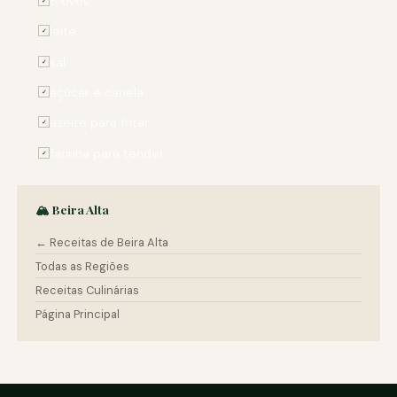
6 ovos
✓
leite
✓
sal
✓
açúcar e canela
✓
azeite para fritar
✓
farinha para tender
✓
🏔️ Beira Alta
← Receitas de Beira Alta
Todas as Regiões
Receitas Culinárias
Página Principal