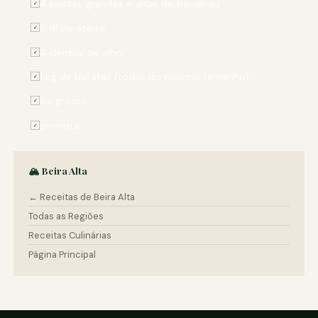
4 postas grandes e altas de bacalhau
✓
5 dl de azeite
✓
4 dentes de alho
✓
1 kg de batatas (todas do mesmo tamanho)
✓
sal grosso
✓
pimenta
✓
🏔️ Beira Alta
← Receitas de Beira Alta
Todas as Regiões
Receitas Culinárias
Página Principal