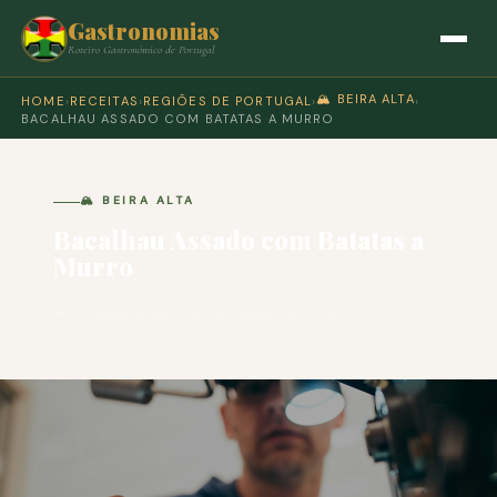
Gastronomias
Roteiro Gastronómico de Portugal
🏔️ BEIRA ALTA
HOME
›
RECEITAS
›
REGIÕES DE PORTUGAL
›
›
BACALHAU ASSADO COM BATATAS A MURRO
🏔️ BEIRA ALTA
Bacalhau Assado com Batatas a
Murro
🍽 COZINHA PORTUGUESA · PARA 4 PESSOAS