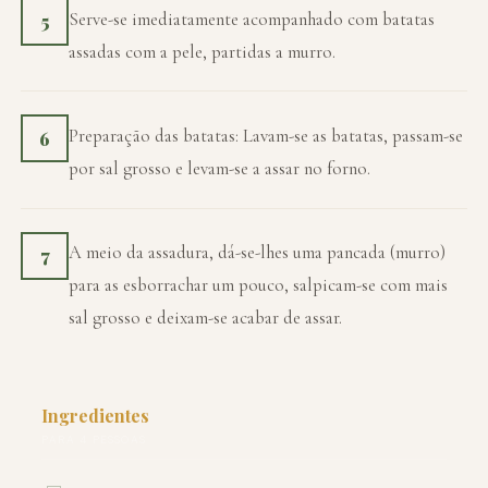
Serve-se imediatamente acompanhado com batatas
5
assadas com a pele, partidas a murro.
Preparação das batatas: Lavam-se as batatas, passam-se
6
por sal grosso e levam-se a assar no forno.
A meio da assadura, dá-se-lhes uma pancada (murro)
7
para as esborrachar um pouco, salpicam-se com mais
sal grosso e deixam-se acabar de assar.
Ingredientes
PARA 4 PESSOAS