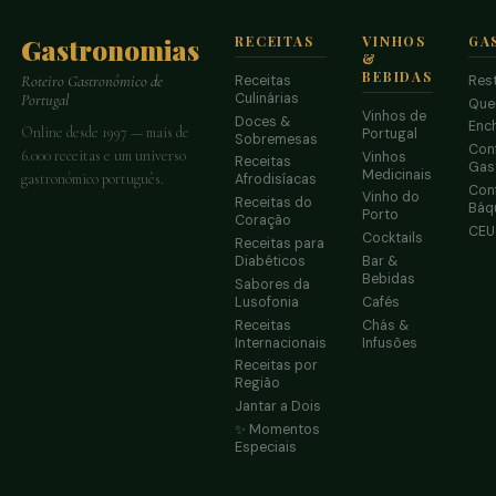
Gastronomias
RECEITAS
VINHOS
GA
&
BEBIDAS
Receitas
Res
Roteiro Gastronómico de
Culinárias
Portugal
Que
Vinhos de
Doces &
Enc
Online desde 1997 — mais de
Portugal
Sobremesas
Conf
6.000 receitas e um universo
Vinhos
Receitas
Gas
Medicinais
gastronómico português.
Afrodisíacas
Conf
Vinho do
Receitas do
Báq
Porto
Coração
CE
Cocktails
Receitas para
Diabéticos
Bar &
Bebidas
Sabores da
Lusofonia
Cafés
Receitas
Chás &
Internacionais
Infusões
Receitas por
Região
Jantar a Dois
✨ Momentos
Especiais