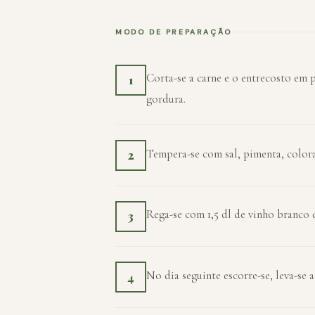
MODO DE PREPARAÇÃO
Corta-se a carne e o entrecosto em 
1
gordura.
Tempera-se com sal, pimenta, color
2
Rega-se com 1,5 dl de vinho branco e
3
No dia seguinte escorre-se, leva-se a
4