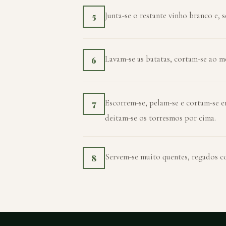
Junta-se o restante vinho branco e, 
5
Lavam-se as batatas, cortam-se ao m
6
Escorrem-se, pelam-se e cortam-se e
7
deitam-se os torresmos por cima.
Servem-se muito quentes, regados co
8