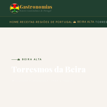
Gastronomias
Roteiro Gastronómico de Portugal
🏔️ BEIRA ALTA
HOME
›
RECEITAS
›
REGIÕES DE PORTUGAL
›
›
TORRES
🏔️ BEIRA ALTA
Torresmos da Beira
🍽 COZINHA PORTUGUESA · PARA 6 PESSOAS