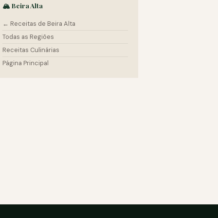
🏔️ Beira Alta
← Receitas de Beira Alta
Todas as Regiões
Receitas Culinárias
Página Principal