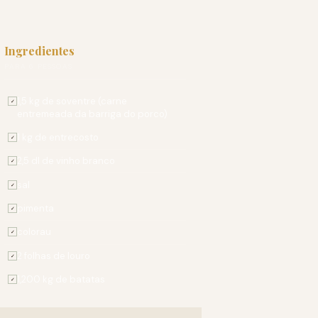
Ingredientes
PARA 6 PESSOAS
1,5 kg de soventre (carne
✓
entremeada da barriga do porco)
1 kg de entrecosto
✓
2,5 dl de vinho branco
✓
sal
✓
pimenta
✓
colorau
✓
2 folhas de louro
✓
1,200 kg de batatas
✓