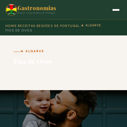
Gastronomias
Roteiro Gastronómico de Portugal
☀️ ALGARVE
HOME
›
RECEITAS
›
REGIÕES DE PORTUGAL
›
›
FIOS DE OVOS
☀️ ALGARVE
Fios de Ovos
🍽 COZINHA PORTUGUESA · PARA 4 PESSOAS