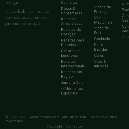
Culinárias
Portugal
Que
Vinhos de
Doces &
Enc
Online desde 1997 — mais de
Portugal
Sobremesas
Conf
6.000 receitas e um universo
Vinhos
Receitas
Gas
Medicinais
gastronómico português.
Afrodisíacas
Conf
Vinho do
Receitas do
Báq
Porto
Coração
CE
Cocktails
Receitas para
Diabéticos
Bar &
Bebidas
Sabores da
Lusofonia
Cafés
Receitas
Chás &
Internacionais
Infusões
Receitas por
Região
Jantar a Dois
✨ Momentos
Especiais
© 1997–2026 Gastronomias.com · Arte Digital, Lda. · Todos os direitos
reservados
·
Copyright
Contactos