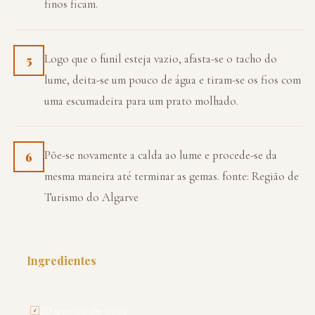
finos ficam.
Logo que o funil esteja vazio, afasta-se o tacho do
5
lume, deita-se um pouco de água e tiram-se os fios com
uma escumadeira para um prato molhado.
Põe-se novamente a calda ao lume e procede-se da
6
mesma maneira até terminar as gemas. fonte: Região de
Turismo do Algarve
Ingredientes
PARA 4 PESSOAS
20 gemas de ovos
✓