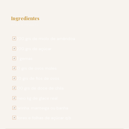
Ingredientes
PARA 4 PESSOAS
200 grs de miolo de amêndoa
✓
200 grs de açúcar
✓
3 gemas
✓
10 grs de ovos moles
✓
20 grs de fios de ovos
✓
100 grs de doce de chila
✓
meio kg de glace real
✓
farinha. manteiga ou banha
✓
flores e folhas de açúcar q.b.
✓