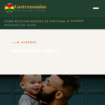
Gastronomias
Roteiro Gastronómico de Portugal
☀️ ALGARVE
HOME
›
RECEITAS
›
REGIÕES DE PORTUGAL
›
›
MORGADO DE SILVES
☀️ ALGARVE
Morgado de Silves
🍽 COZINHA PORTUGUESA · PARA 4 PESSOAS