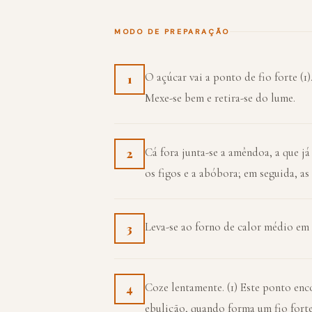
MODO DE PREPARAÇÃO
O açúcar vai a ponto de fio forte (1)
1
Mexe-se bem e retira-se do lume.
Cá fora junta-se a amêndoa, a que j
2
os figos e a abóbora; em seguida, a
Leva-se ao forno de calor médio em
3
Coze lentamente. (1) Este ponto enc
4
ebulição, quando forma um fio forte