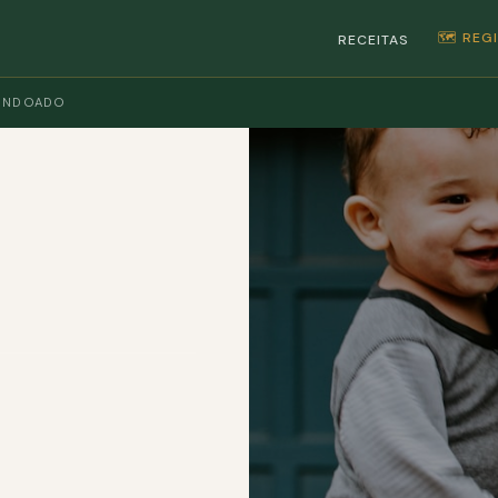
🗺️ RE
RECEITAS
ENDOADO