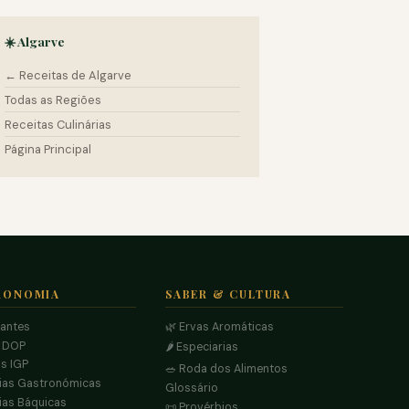
☀️ Algarve
← Receitas de Algarve
Todas as Regiões
Receitas Culinárias
Página Principal
RONOMIA
SABER & CULTURA
rantes
🌿 Ervas Aromáticas
s DOP
🌶️ Especiarias
s IGP
🥗 Roda dos Alimentos
ias Gastronómicas
Glossário
ias Báquicas
📜 Provérbios