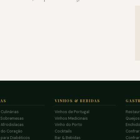
TAS
VINHOS & BEBIDAS
GAST
 Culinárias
Vinhos de Portugal
Restau
 Sobremesas
Vinhos Medicinais
Queijo
 Afrodisíacas
Vinho do Porto
Enchido
s do Coração
Cocktails
Confrar
 para Diabéticos
Bar & Bebidas
Confrar