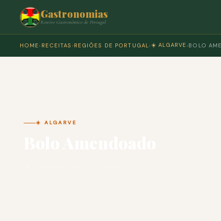
Gastronomias
Roteiro Gastronómico de Portugal
☀️ ALGARVE
HOME
›
RECEITAS
›
REGIÕES DE PORTUGAL
›
›
BOLO AM
☀️ ALGARVE
Bolo Amendoado
🍽 COZINHA PORTUGUESA · PARA 12 PESSOAS