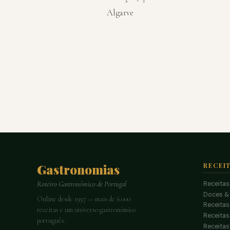
Algarve
Gastronomias
RECEI
Receitas
Roteiro Gastronómico de Portugal
Doces &
Online desde 1997 — mais de 6.000
Receitas
receitas e um universo gastronómico
Receita
português.
Receitas