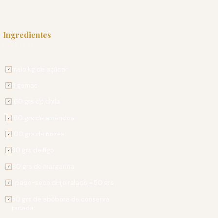
Ingredientes
PARA 12 PESSOAS
meio kg de açúcar
✓
8 gemas
✓
160 grs de chila
✓
160 grs de amêndoa
✓
100 grs de nozes
✓
30 grs de figo
✓
60 grs de margarina
✓
1 papo-seco duro ralado = 50 grs
✓
50 grs de abóbora de conserva
✓
picada