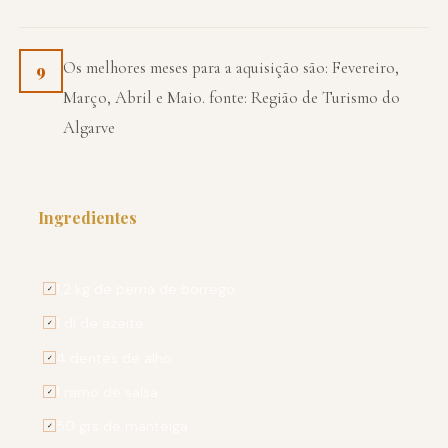
Os melhores meses para a aquisição são: Fevereiro,
9
Março, Abril e Maio. fonte: Região de Turismo do
Algarve
Ingredientes
PARA 4 PESSOAS
1,2 kg de perna de borrego
✓
1 dl de azeite
✓
4 dentes de alho
✓
1 ramo de salsa
✓
50 grs de manteiga
✓