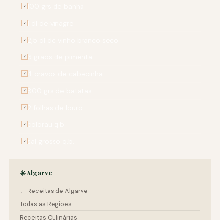
100 grs de banha
✓
1 dl de vinagre
✓
2,5 dl de vinho branco seco
✓
6 grãos de pimenta
✓
4 cravos de cabecinha
✓
800 grs de batatas
✓
2 folhas de louro
✓
colorau q.b.
✓
sal grosso q.b.
✓
☀️ Algarve
← Receitas de Algarve
Todas as Regiões
Receitas Culinárias