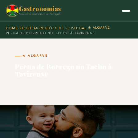
Gastronomias
Roteiro Gastronómico de Portugal
☀️ ALGARVE
HOME
›
RECEITAS
›
REGIÕES DE PORTUGAL
›
›
PERNA DE BORREGO NO TACHO À TAVIRENSE
☀️ ALGARVE
Perna de Borrego no Tacho à
Tavirense
🍽 COZINHA PORTUGUESA · PARA 4 PESSOAS