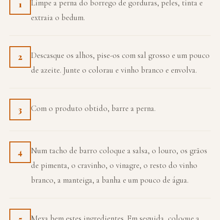
Limpe a perna do borrego de gorduras, peles, tinta e
1
extraia o bedum.
Descasque os alhos, pise-os com sal grosso e um pouco
2
de azeite. Junte o colorau e vinho branco e envolva.
Com o produto obtido, barre a perna.
3
Num tacho de barro coloque a salsa, o louro, os grãos
4
de pimenta, o cravinho, o vinagre, o resto do vinho
branco, a manteiga, a banha e um pouco de água.
Mexa bem estes ingredientes. Em seguida, coloque a
5