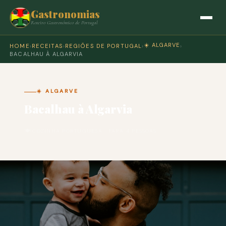
Gastronomias
Roteiro Gastronómico de Portugal
☀️ ALGARVE
HOME
›
RECEITAS
›
REGIÕES DE PORTUGAL
›
›
BACALHAU À ALGARVIA
☀️ ALGARVE
Bacalhau à Algarvia
🍽 COZINHA PORTUGUESA · PARA 4 PESSOAS