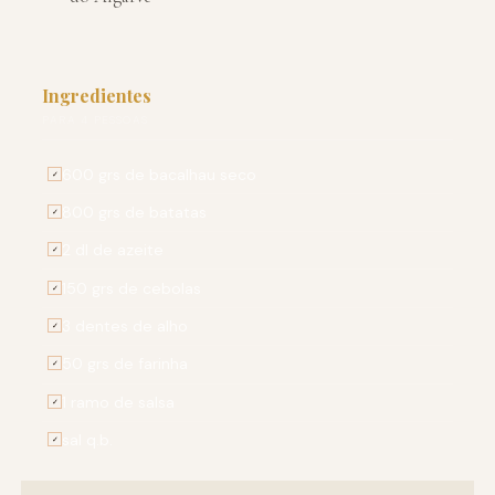
Ingredientes
PARA 4 PESSOAS
600 grs de bacalhau seco
✓
800 grs de batatas
✓
2 dl de azeite
✓
150 grs de cebolas
✓
3 dentes de alho
✓
50 grs de farinha
✓
1 ramo de salsa
✓
sal q.b.
✓