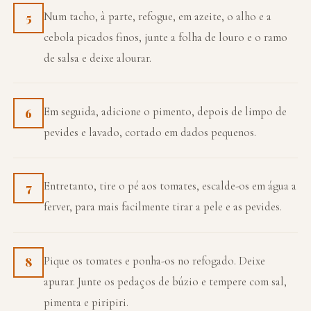
Num tacho, à parte, refogue, em azeite, o alho e a
5
cebola picados finos, junte a folha de louro e o ramo
de salsa e deixe alourar.
Em seguida, adicione o pimento, depois de limpo de
6
pevides e lavado, cortado em dados pequenos.
Entretanto, tire o pé aos tomates, escalde-os em água a
7
ferver, para mais facilmente tirar a pele e as pevides.
Pique os tomates e ponha-os no refogado. Deixe
8
apurar. Junte os pedaços de búzio e tempere com sal,
pimenta e piripiri.