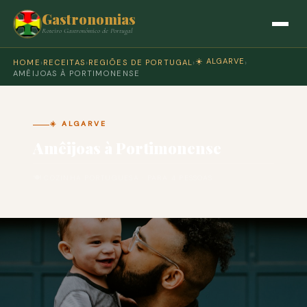
Gastronomias
Roteiro Gastronómico de Portugal
☀️ ALGARVE
HOME
›
RECEITAS
›
REGIÕES DE PORTUGAL
›
›
AMÊIJOAS À PORTIMONENSE
☀️ ALGARVE
Amêijoas à Portimonense
🍽 COZINHA PORTUGUESA · PARA 4 PESSOAS