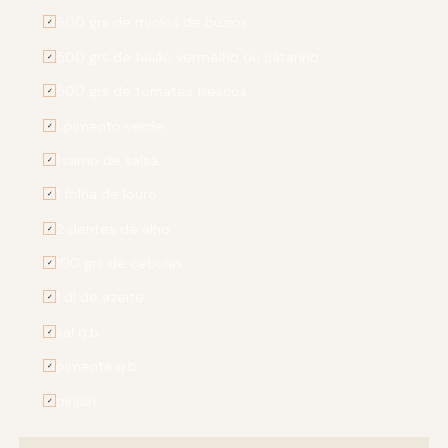
600 grs de miolos de búzios
✓
500 grs de feijão vermelho ou catarino
✓
500 grs de tomates frescos
✓
1 pimento verde
✓
1 ramo de salsa
✓
1 folha de louro
✓
2 dentes de alho
✓
100 grs de cebolas
✓
1 dl de azeite
✓
sal q.b.
✓
pimenta q.b.
✓
piripiri
✓