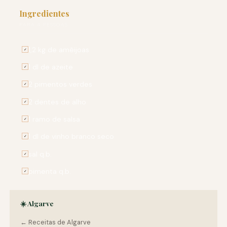
Ingredientes
PARA 4 PESSOAS
1,2 kg de amêijoas
✓
1 dl de azeite
✓
2 pimentos verdes
✓
2 dentes de alho
✓
1 ramo de salsa
✓
1 dl de vinho branco seco
✓
sal q.b.
✓
pimenta q.b.
✓
☀️ Algarve
← Receitas de Algarve