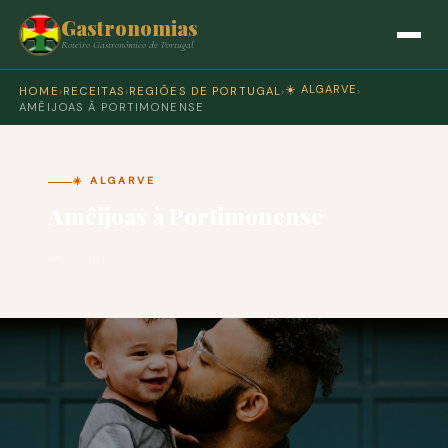
Gastronomias
Roteiro Gastronómico de Portugal
☀️ ALGARVE
HOME
›
RECEITAS
›
REGIÕES DE PORTUGAL
›
›
AMÊIJOAS À PORTIMONENSE
☀️ ALGARVE
Amêijoas à Portimonense
🍽 COZINHA PORTUGUESA · PARA 4 PESSOAS