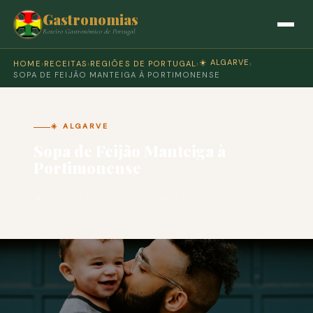
Gastronomias
Roteiro Gastronómico de Portugal
☀️ ALGARVE
HOME
›
RECEITAS
›
REGIÕES DE PORTUGAL
›
›
SOPA DE FEIJÃO MANTEIGA À PORTIMONENSE
☀️ ALGARVE
Sopa de Feijão Manteiga à
Portimonense
🍽 COZINHA PORTUGUESA · PARA 4 PESSOAS