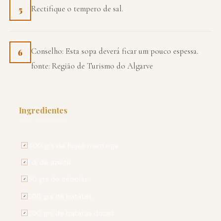
Rectifique o tempero de sal.
5
Conselho: Esta sopa deverá ficar um pouco espessa.
6
fonte: Região de Turismo do Algarve
Ingredientes
PARA 4 PESSOAS
400 grs de feijão manteiga
✓
1 dl de azeite
✓
50 grs de cebolas
✓
200 grs de batatas
✓
200 grs de batatas doces
✓