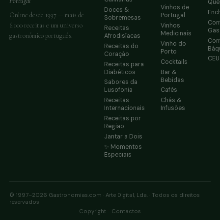
Portugal
Que
Vinhos de
Doces &
Enc
Online desde 1997 — mais de
Portugal
Sobremesas
Conf
6.000 receitas e um universo
Vinhos
Receitas
Gas
Medicinais
gastronómico português.
Afrodisíacas
Conf
Vinho do
Receitas do
Báq
Porto
Coração
CE
Cocktails
Receitas para
Diabéticos
Bar &
Bebidas
Sabores da
Lusofonia
Cafés
Receitas
Chás &
Internacionais
Infusões
Receitas por
Região
Jantar a Dois
✨ Momentos
Especiais
© 1997–2026 Gastronomias.com · Arte Digital, Lda. · Todos os direitos
reservados
·
Copyright
Contactos