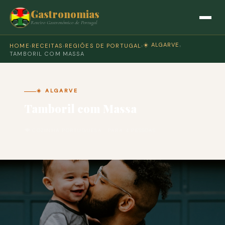
Gastronomias
Roteiro Gastronómico de Portugal
☀️ ALGARVE
HOME
›
RECEITAS
›
REGIÕES DE PORTUGAL
›
›
TAMBORIL COM MASSA
☀️ ALGARVE
Tamboril com Massa
🍽 COZINHA PORTUGUESA · PARA 4 PESSOAS