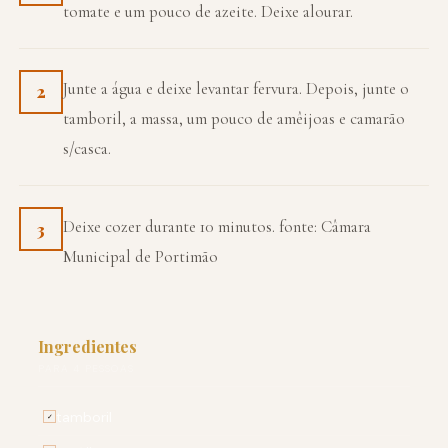
tomate e um pouco de azeite. Deixe alourar.
Junte a água e deixe levantar fervura. Depois, junte o
2
tamboril, a massa, um pouco de amêijoas e camarão
s/casca.
Deixe cozer durante 10 minutos. fonte: Câmara
3
Municipal de Portimão
Ingredientes
PARA 4 PESSOAS
tamboril
✓