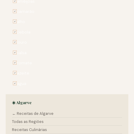
amêijoas
✓
camarão
✓
alho
✓
cebola
✓
louro
✓
salsa
✓
tomate
✓
azeite
✓
água
✓
☀️ Algarve
← Receitas de Algarve
Todas as Regiões
Receitas Culinárias