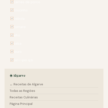
carnes de porco
✓
toucinho
✓
cebola
✓
tomate
✓
alho
✓
salsa
✓
louro
✓
piri--piri q.b.
✓
☀️ Algarve
← Receitas de Algarve
Todas as Regiões
Receitas Culinárias
Página Principal