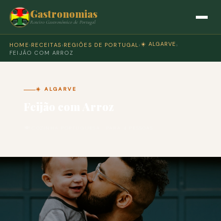
Gastronomias
Roteiro Gastronómico de Portugal
☀️ ALGARVE
HOME
›
RECEITAS
›
REGIÕES DE PORTUGAL
›
›
FEIJÃO COM ARROZ
☀️ ALGARVE
Feijão com Arroz
🍽 COZINHA PORTUGUESA · PARA 4 PESSOAS