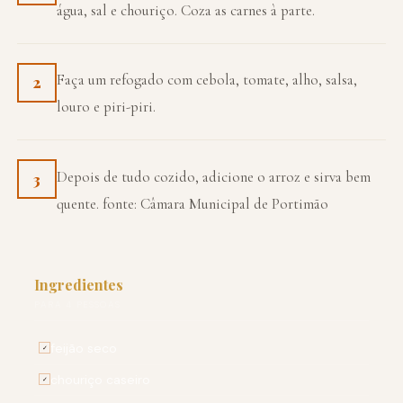
água, sal e chouriço. Coza as carnes à parte.
Faça um refogado com cebola, tomate, alho, salsa,
2
louro e piri-piri.
Depois de tudo cozido, adicione o arroz e sirva bem
3
quente. fonte: Câmara Municipal de Portimão
Ingredientes
PARA 4 PESSOAS
feijão seco
✓
chouriço caseiro
✓