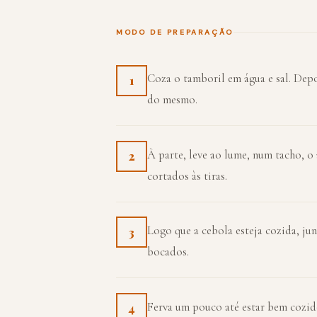
MODO DE PREPARAÇÃO
Coza o tamboril em água e sal. Depoi
1
do mesmo.
À parte, leve ao lume, num tacho, o 
2
cortados às tiras.
Logo que a cebola esteja cozida, ju
3
bocados.
Ferva um pouco até estar bem cozid
4