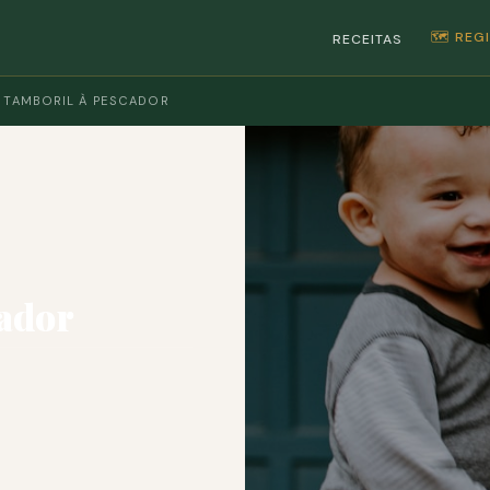
🗺️ RE
RECEITAS
 TAMBORIL À PESCADOR
cador