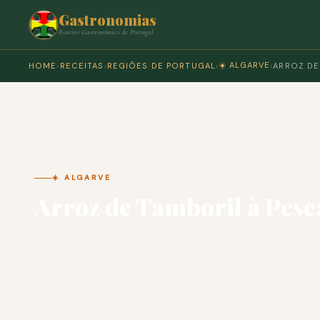
Gastronomias
Roteiro Gastronómico de Portugal
☀️ ALGARVE
HOME
›
RECEITAS
›
REGIÕES DE PORTUGAL
›
›
ARROZ DE
☀️ ALGARVE
Arroz de Tamboril à Pes
🍽 COZINHA PORTUGUESA · PARA 4 PESSOAS