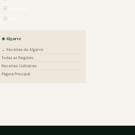
piri-piri q.b.
✓
sal q.b.
✓
☀️ Algarve
← Receitas de Algarve
Todas as Regiões
Receitas Culinárias
Página Principal