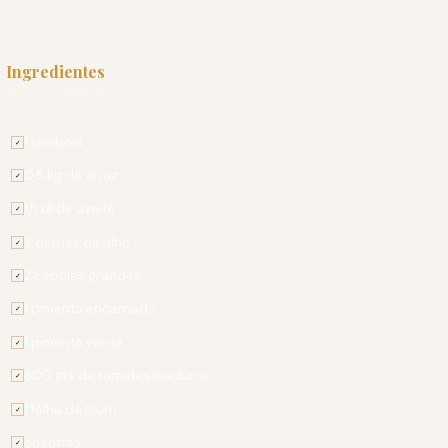
Ingredientes
PARA 4 PESSOAS
1 tamboril
✓
0,5 kg de arroz
✓
1,5 dl de azeite
✓
3 dentes de alho
✓
2 cebolas grandes
✓
1 pimento encarnado
✓
1 pimento verde
✓
800 grs de tomates maduros
✓
1 folha de louro
✓
coentros
✓