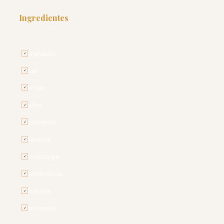
Ingredientes
PARA 4 PESSOAS
linguado
✓
sal
✓
limão
✓
alho
✓
pimenta
✓
farinha
✓
manteiga
✓
amêndoas
✓
batata
✓
brócolos
✓