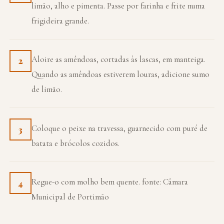
limão, alho e pimenta. Passe por farinha e frite numa
frigideira grande.
Aloire as amêndoas, cortadas às lascas, em manteiga.
2
Quando as amêndoas estiverem louras, adicione sumo
de limão.
Coloque o peixe na travessa, guarnecido com puré de
3
batata e brócolos cozidos.
Regue-o com molho bem quente. fonte: Câmara
4
Municipal de Portimão