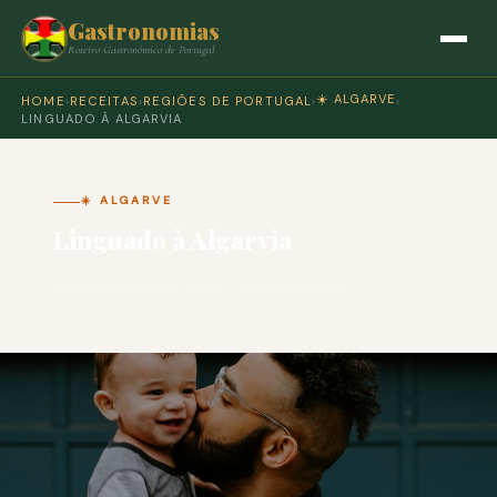
Gastronomias
Roteiro Gastronómico de Portugal
☀️ ALGARVE
HOME
›
RECEITAS
›
REGIÕES DE PORTUGAL
›
›
LINGUADO À ALGARVIA
☀️ ALGARVE
Linguado à Algarvia
🍽 COZINHA PORTUGUESA · PARA 4 PESSOAS