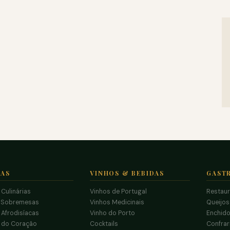
TAS
VINHOS & BEBIDAS
GAST
 Culinárias
Vinhos de Portugal
Restau
 Sobremesas
Vinhos Medicinais
Queijo
 Afrodisíacas
Vinho do Porto
Enchido
s do Coração
Cocktails
Confrar