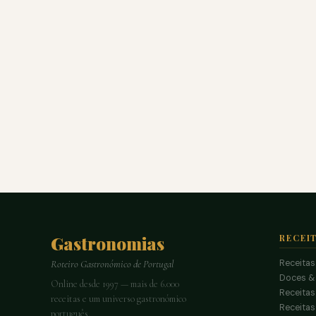
Gastronomias
RECEI
Receitas
Roteiro Gastronómico de Portugal
Doces &
Online desde 1997 — mais de 6.000
Receitas
receitas e um universo gastronómico
Receita
português.