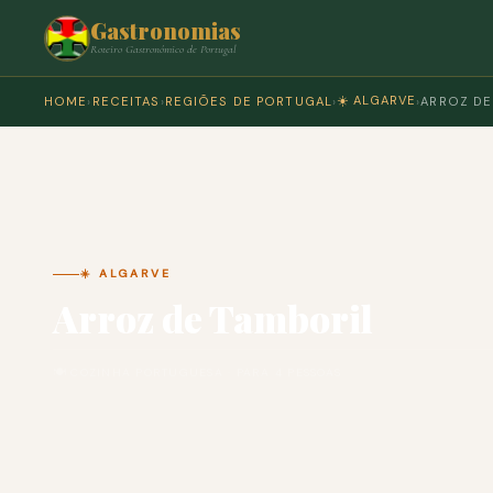
Gastronomias
Roteiro Gastronómico de Portugal
☀️ ALGARVE
HOME
›
RECEITAS
›
REGIÕES DE PORTUGAL
›
›
ARROZ DE
☀️ ALGARVE
Arroz de Tamboril
🍽 COZINHA PORTUGUESA · PARA 4 PESSOAS