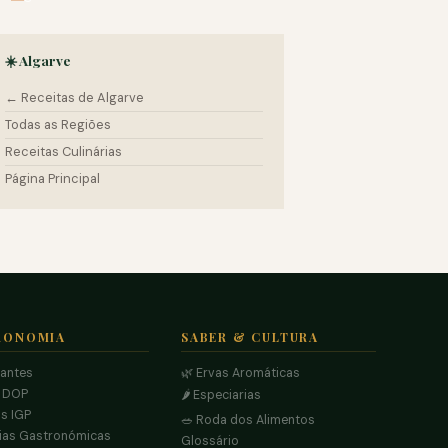
☀️ Algarve
← Receitas de Algarve
Todas as Regiões
Receitas Culinárias
Página Principal
RONOMIA
SABER & CULTURA
rantes
🌿 Ervas Aromáticas
s DOP
🌶️ Especiarias
s IGP
🥗 Roda dos Alimentos
ias Gastronómicas
Glossário