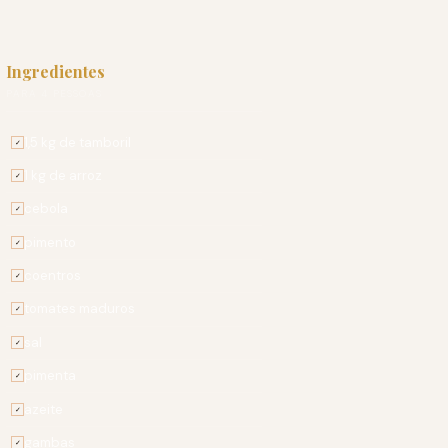
Ingredientes
PARA 4 PESSOAS
1,5 kg de tamboril
✓
1 kg de arroz
✓
cebola
✓
pimento
✓
coentros
✓
tomates maduros
✓
sal
✓
pimenta
✓
azeite
✓
gambas
✓