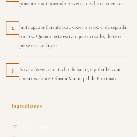
pimento e adicionando o azeite, o sal e os coentros.
Junte água suficiente para cozer o arroz e, de seguida,
2
o arroz. Quando este estiver quase cozido, deite o
peixe e as amêijoas.
Sirva a ferver, num tacho de barro, e polvilhe com
3
coentros. fonte: Câmara Municipal de Portimão
Ingredientes
PARA 4 PESSOAS
1 tomate pelado
✓