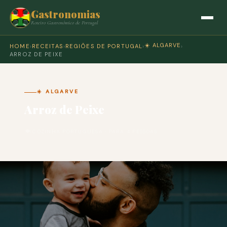
Gastronomias
Roteiro Gastronómico de Portugal
☀️ ALGARVE
HOME
›
RECEITAS
›
REGIÕES DE PORTUGAL
›
›
ARROZ DE PEIXE
☀️ ALGARVE
Arroz de Peixe
🍽 COZINHA PORTUGUESA · PARA 4 PESSOAS