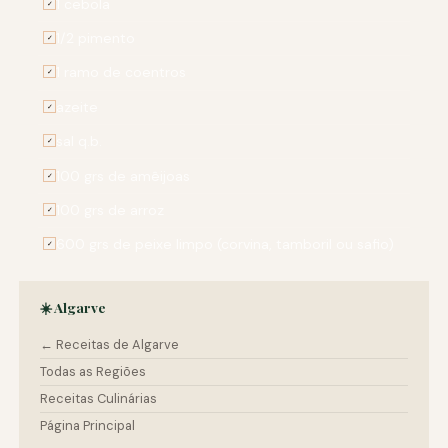
1 cebola
✓
1/2 pimento
✓
1 ramo de coentros
✓
azeite
✓
sal q.b.
✓
100 grs de amêijoas
✓
100 grs de arroz
✓
600 grs de peixe limpo (corvina, tamboril ou safio)
✓
☀️ Algarve
← Receitas de Algarve
Todas as Regiões
Receitas Culinárias
Página Principal