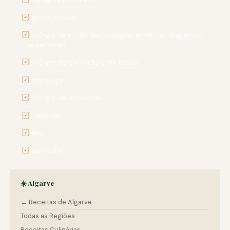
1 polvo médio
✓
300 grs de miolo de berbigão, amêijoas, lingueirão
✓
e camarão
300 grs de camarão com casca
✓
1 chouriço
✓
300 grs de cenouras
✓
2 cebolas
✓
alho
✓
1 pimento
✓
☀️ Algarve
← Receitas de Algarve
Todas as Regiões
Receitas Culinárias