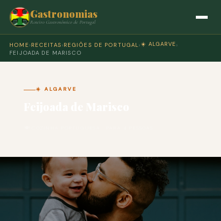
Gastronomias
Roteiro Gastronómico de Portugal
☀️ ALGARVE
HOME
›
RECEITAS
›
REGIÕES DE PORTUGAL
›
›
FEIJOADA DE MARISCO
☀️ ALGARVE
Feijoada de Marisco
🍽 COZINHA PORTUGUESA · PARA 4 PESSOAS