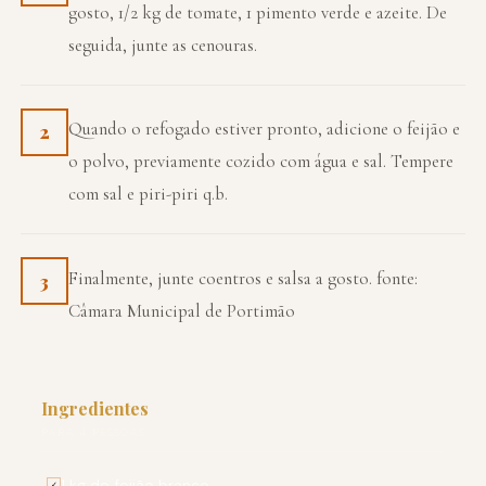
gosto, 1/2 kg de tomate, 1 pimento verde e azeite. De
seguida, junte as cenouras.
Quando o refogado estiver pronto, adicione o feijão e
2
o polvo, previamente cozido com água e sal. Tempere
com sal e piri-piri q.b.
Finalmente, junte coentros e salsa a gosto. fonte:
3
Câmara Municipal de Portimão
Ingredientes
PARA 4 PESSOAS
1 kg de feijão branco
✓