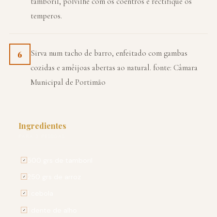
tamboril, polvilhe com os coentros e rectifique os
temperos.
Sirva num tacho de barro, enfeitado com gambas
6
cozidas e amêijoas abertas ao natural. fonte: Câmara
Municipal de Portimão
Ingredientes
PARA 2 PESSOAS
500 grs de tamboril
✓
250 grs de arroz
✓
1 cebola
✓
1 dente de alho
✓