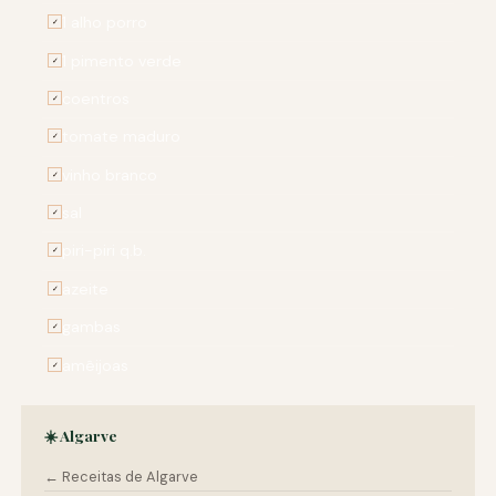
1 alho porro
✓
1 pimento verde
✓
coentros
✓
tomate maduro
✓
vinho branco
✓
sal
✓
piri-piri q.b.
✓
azeite
✓
gambas
✓
amêijoas
✓
☀️ Algarve
← Receitas de Algarve