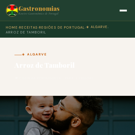
Gastronomias
Roteiro Gastronómico de Portugal
☀️ ALGARVE
HOME
›
RECEITAS
›
REGIÕES DE PORTUGAL
›
›
ARROZ DE TAMBORIL
☀️ ALGARVE
Arroz de Tamboril
🍽 COZINHA PORTUGUESA · PARA 2 PESSOAS