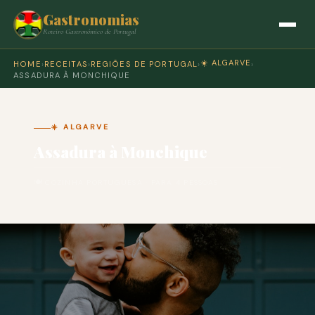
Gastronomias
Roteiro Gastronómico de Portugal
☀️ ALGARVE
HOME
›
RECEITAS
›
REGIÕES DE PORTUGAL
›
›
ASSADURA À MONCHIQUE
☀️ ALGARVE
Assadura à Monchique
🍽 COZINHA PORTUGUESA · PARA 4 PESSOAS