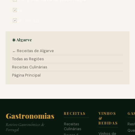
sal
✓
piri-piri q.b.
✓
☀️ Algarve
← Receitas de Algarve
Todas as Regiões
Receitas Culinárias
Página Principal
Gastronomias
RECEITAS
VINHOS
GA
&
BEBIDAS
Receitas
Res
Roteiro Gastronómico de
Culinárias
Portugal
Que
Vinhos de