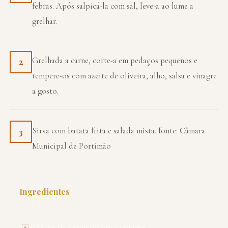
febras. Após salpicá-la com sal, leve-a ao lume a
grelhar.
Grelhada a carne, corte-a em pedaços pequenos e
2
tempere-os com azeite de oliveira, alho, salsa e vinagre
a gosto.
Sirva com batata frita e salada mista. fonte: Câmara
3
Municipal de Portimão
Ingredientes
PARA 4 PESSOAS
800 grs de carne de porco magra
✓