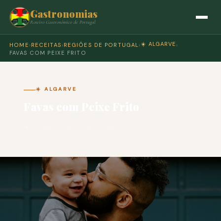
Gastronomias
Roteiro Gastronómico de Portugal
☀️ ALGARVE
HOME
›
RECEITAS
›
REGIÕES DE PORTUGAL
›
›
FAVAS COM PEIXE FRITO
☀️ ALGARVE
Favas com Peixe Frito
🍽 COZINHA PORTUGUESA · PARA 4 PESSOAS