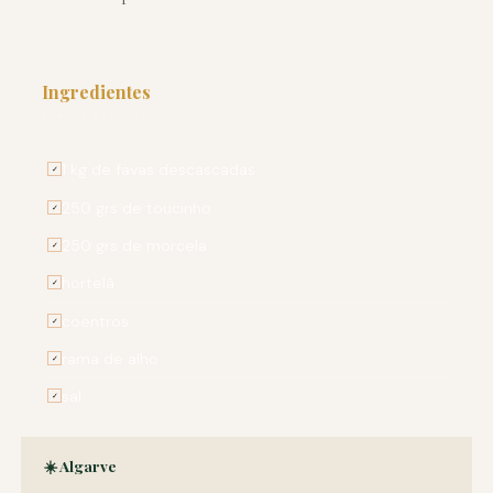
Ingredientes
PARA 4 PESSOAS
1 kg de favas descascadas
✓
250 grs de toucinho
✓
250 grs de morcela
✓
hortelã
✓
coentros
✓
rama de alho
✓
sal
✓
☀️ Algarve