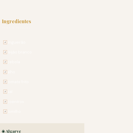
Ingredientes
PARA 4 PESSOAS
lingueirão
✓
feijão branco
✓
cebola
✓
alho
✓
tomate frito
✓
sal
✓
coentros
✓
tomilho
✓
☀️ Algarve