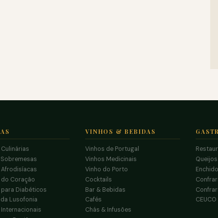
TAS
VINHOS & BEBIDAS
GAST
 Culinárias
Vinhos de Portugal
Restau
 Sobremesas
Vinhos Medicinais
Queijo
 Afrodisíacas
Vinho do Porto
Enchido
s do Coração
Cocktails
Confrar
 para Diabéticos
Bar & Bebidas
Confrar
da Lusofonia
Cafés
CEUCO
 Internacionais
Chás & Infusões