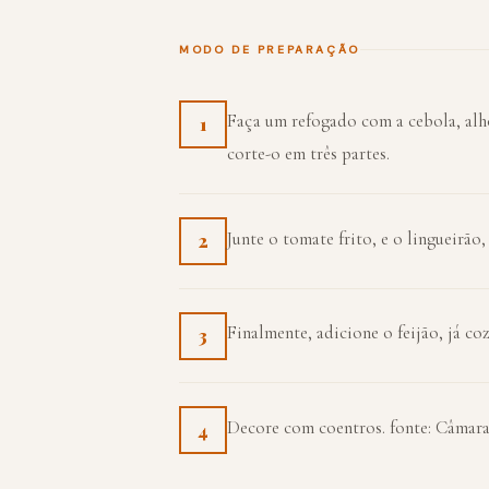
MODO DE PREPARAÇÃO
Faça um refogado com a cebola, alho
1
corte-o em três partes.
Junte o tomate frito, e o lingueirã
2
Finalmente, adicione o feijão, já co
3
Decore com coentros. fonte: Câmar
4