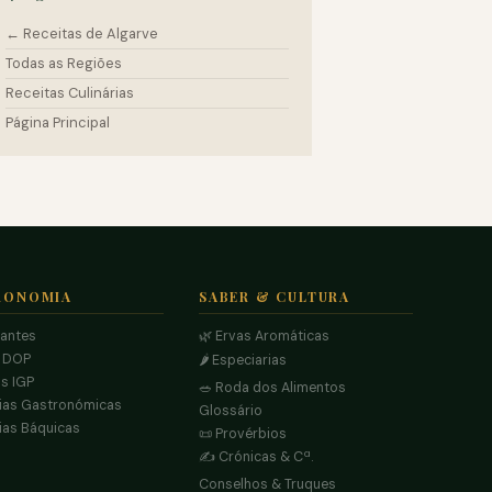
← Receitas de Algarve
Todas as Regiões
Receitas Culinárias
Página Principal
RONOMIA
SABER & CULTURA
rantes
🌿 Ervas Aromáticas
s DOP
🌶️ Especiarias
s IGP
🥗 Roda dos Alimentos
ias Gastronómicas
Glossário
ias Báquicas
📜 Provérbios
✍️ Crónicas & Cª.
Conselhos & Truques