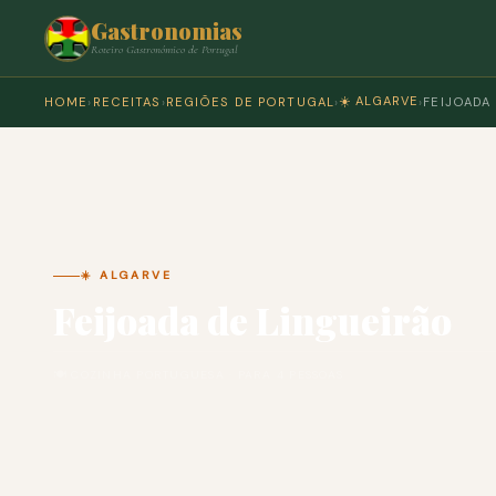
Gastronomias
Roteiro Gastronómico de Portugal
☀️ ALGARVE
HOME
›
RECEITAS
›
REGIÕES DE PORTUGAL
›
›
FEIJOADA
☀️ ALGARVE
Feijoada de Lingueirão
🍽 COZINHA PORTUGUESA · PARA 4 PESSOAS