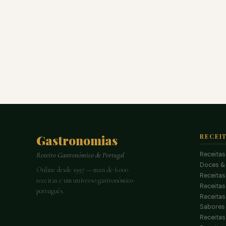
Gastronomias
RECEI
Receitas
Roteiro Gastronómico de Portugal
Doces &
Online desde 1997 — mais de 6.000
Receitas
receitas e um universo gastronómico
Receita
português.
Receitas
Sabores 
Receitas