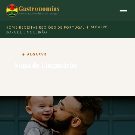
Gastronomias
Roteiro Gastronómico de Portugal
☀️ ALGARVE
HOME
›
RECEITAS
›
REGIÕES DE PORTUGAL
›
›
SOPA DE LINGUEIRÃO
☀️ ALGARVE
Sopa de Lingueirão
🍽 COZINHA PORTUGUESA · PARA 4 PESSOAS