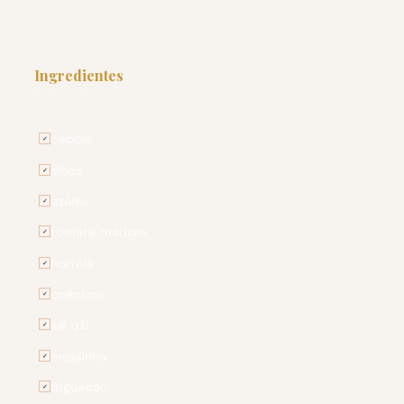
Ingredientes
PARA 4 PESSOAS
cebola
✓
alhos
✓
azeite
✓
tomate maduro
✓
hortelã
✓
coentros
✓
sal q.b.
✓
massinha
✓
lingueirão
✓