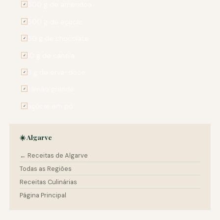
500 g de amêndoa
✓
500 g de açúcar
✓
50 g de chocolate
✓
10 g de canela
✓
3 g de erva-doce
✓
1 limão grande
✓
açúcar em pó
✓
☀️ Algarve
← Receitas de Algarve
Todas as Regiões
Receitas Culinárias
Página Principal