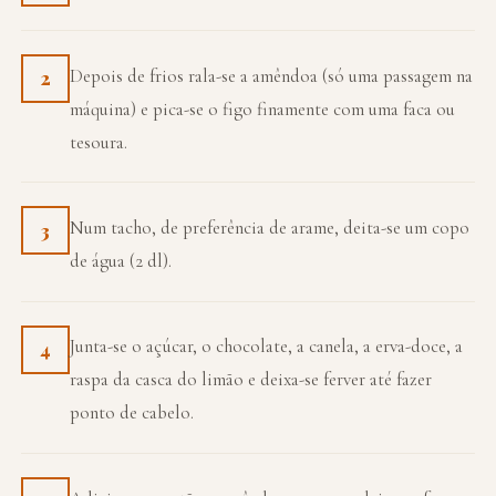
Depois de frios rala-se a amêndoa (só uma passagem na
2
máquina) e pica-se o figo finamente com uma faca ou
tesoura.
Num tacho, de preferência de arame, deita-se um copo
3
de água (2 dl).
Junta-se o açúcar, o chocolate, a canela, a erva-doce, a
4
raspa da casca do limão e deixa-se ferver até fazer
ponto de cabelo.