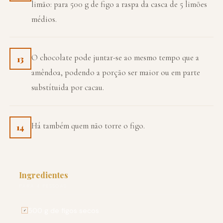
limão: para 500 g de figo a raspa da casca de 5 limões
médios.
O chocolate pode juntar-se ao mesmo tempo que a
13
amêndoa, podendo a porção ser maior ou em parte
substítuida por cacau.
Há também quem não torre o figo.
14
Ingredientes
PARA 4 PESSOAS
500 g de figos secos
✓