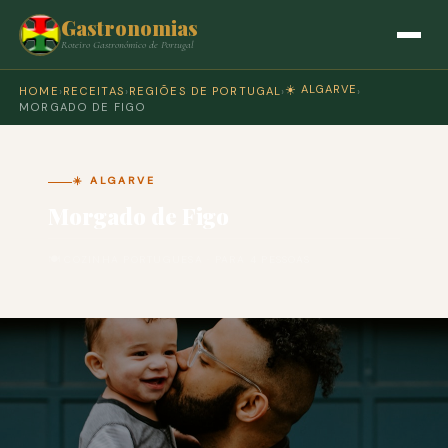
Gastronomias
Roteiro Gastronómico de Portugal
☀️ ALGARVE
HOME
›
RECEITAS
›
REGIÕES DE PORTUGAL
›
›
MORGADO DE FIGO
☀️ ALGARVE
Morgado de Figo
🍽 COZINHA PORTUGUESA · PARA 4 PESSOAS