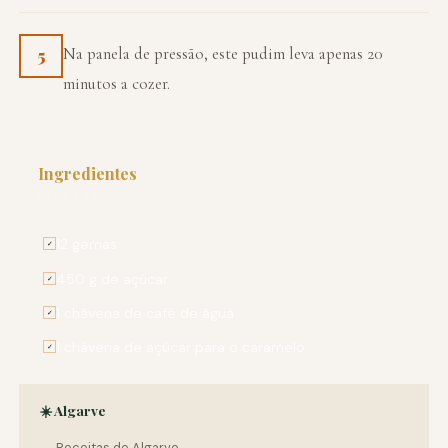
Na panela de pressão, este pudim leva apenas 20
5
minutos a cozer.
Ingredientes
PARA 4 PESSOAS
12 gemas
✓
450 g de açúcar
✓
1 chávena de café de água
✓
1 chávena de açúcar para o caramelo
✓
☀️ Algarve
← Receitas de Algarve