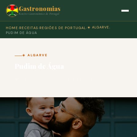
Gastronomias
Roteiro Gastronómico de Portugal
☀️ ALGARVE
HOME
›
RECEITAS
›
REGIÕES DE PORTUGAL
›
›
PUDIM DE ÁGUA
☀️ ALGARVE
Pudim de Água
🍽 COZINHA PORTUGUESA · PARA 4 PESSOAS