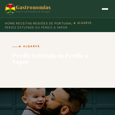
Gastronomias
Roteiro Gastronómico de Portugal
☀️ ALGARVE
HOME
›
RECEITAS
›
REGIÕES DE PORTUGAL
›
›
PERDIZ ESTUFADA OU PERDIZ A VAPOR
☀️ ALGARVE
Perdiz Estufada ou Perdiz a
Vapor
🍽 COZINHA PORTUGUESA · PARA 4 PESSOAS