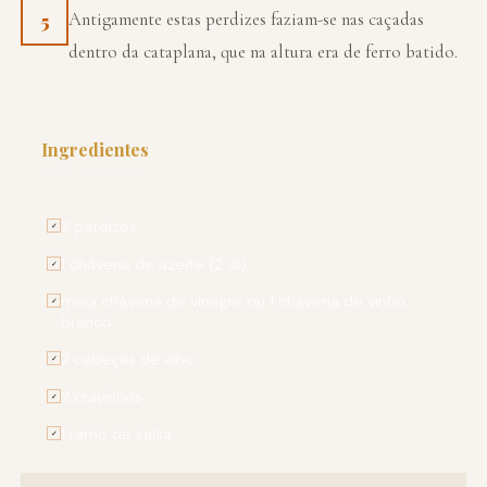
Antigamente estas perdizes faziam-se nas caçadas
5
dentro da cataplana, que na altura era de ferro batido.
Ingredientes
PARA 4 PESSOAS
2 perdizes
✓
1 chávena de azeite (2 dl)
✓
meia chávena de vinagre ou 1 chávena de vinho
✓
branco
2 cabeças de alho
✓
2 cravinhos
✓
1 ramo de salsa
✓