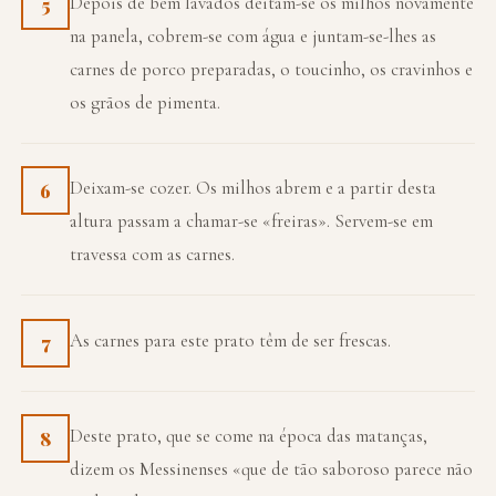
Depois de bem lavados deitam-se os milhos novamente
5
na panela, cobrem-se com água e juntam-se-lhes as
carnes de porco preparadas, o toucinho, os cravinhos e
os grãos de pimenta.
Deixam-se cozer. Os milhos abrem e a partir desta
6
altura passam a chamar-se «freiras». Servem-se em
travessa com as carnes.
As carnes para este prato têm de ser frescas.
7
Deste prato, que se come na época das matanças,
8
dizem os Messinenses «que de tão saboroso parece não