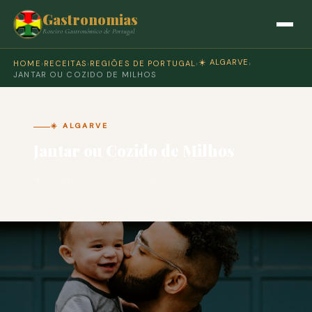
Gastronomias
Roteiro Gastronómico de Portugal
☀️ ALGARVE
HOME
›
RECEITAS
›
REGIÕES DE PORTUGAL
›
›
JANTAR OU COZIDO DE MILHOS
☀️ ALGARVE
Jantar ou Cozido de Milhos
🍽 COZINHA PORTUGUESA · PARA 6 PESSOAS