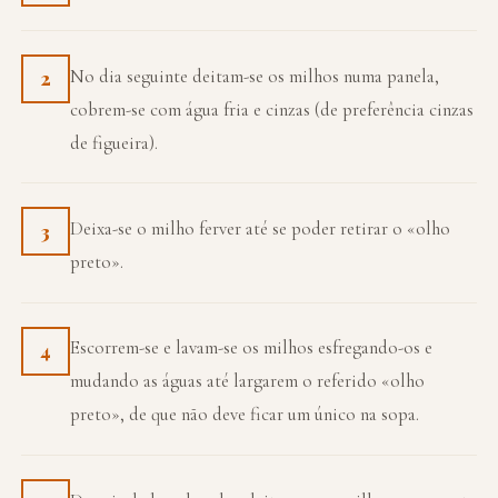
No dia seguinte deitam-se os milhos numa panela,
2
cobrem-se com água fria e cinzas (de preferência cinzas
de figueira).
Deixa-se o milho ferver até se poder retirar o «olho
3
preto».
Escorrem-se e lavam-se os milhos esfregando-os e
4
mudando as águas até largarem o referido «olho
preto», de que não deve ficar um único na sopa.