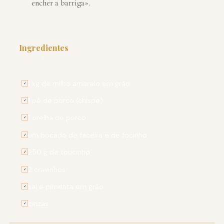
encher a barriga».
Ingredientes
PARA 6 PESSOAS
1 kg de milho amarelo em grão
✓
1 pé de porco (chispe)
✓
1 orelha de porco
✓
um bocado de faceira e de focinho
✓
250 g de toucinho
✓
2 cravinhos
✓
sal e pimenta em grão
✓
cinzas
✓