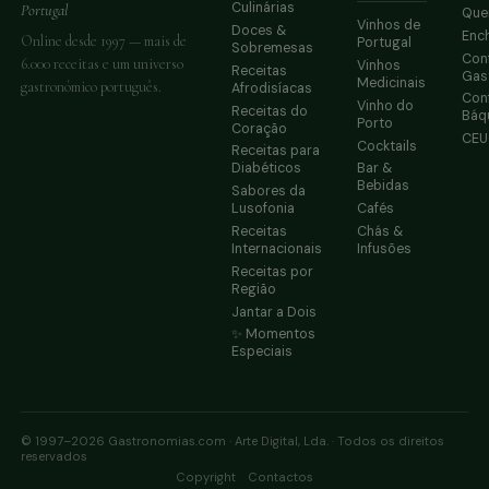
Culinárias
Portugal
Que
Vinhos de
Doces &
Enc
Online desde 1997 — mais de
Portugal
Sobremesas
Conf
6.000 receitas e um universo
Vinhos
Receitas
Gas
Medicinais
gastronómico português.
Afrodisíacas
Conf
Vinho do
Receitas do
Báq
Porto
Coração
CE
Cocktails
Receitas para
Diabéticos
Bar &
Bebidas
Sabores da
Lusofonia
Cafés
Receitas
Chás &
Internacionais
Infusões
Receitas por
Região
Jantar a Dois
✨ Momentos
Especiais
© 1997–2026 Gastronomias.com · Arte Digital, Lda. · Todos os direitos
reservados
·
Copyright
Contactos