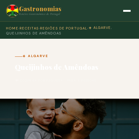
Gastronomias
Roteiro Gastronómico de Portugal
☀️ ALGARVE
HOME
›
RECEITAS
›
REGIÕES DE PORTUGAL
›
›
QUEIJINHOS DE AMÊNDOAS
☀️ ALGARVE
Queijinhos de Amêndoas
🍽 COZINHA PORTUGUESA · PARA 4 PESSOAS