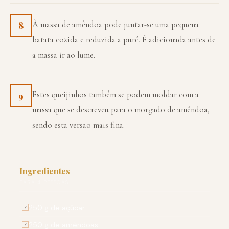
À massa de amêndoa pode juntar-se uma pequena
8
batata cozida e reduzida a puré. É adicionada antes de
a massa ir ao lume.
Estes queijinhos também se podem moldar com a
9
massa que se descreveu para o morgado de amêndoa,
sendo esta versão mais fina.
Ingredientes
PARA 4 PESSOAS
250 g de açúcar
✓
250 g de amêndoas
✓