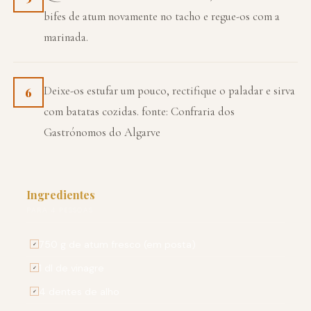
bifes de atum novamente no tacho e regue-os com a
marinada.
Deixe-os estufar um pouco, rectifique o paladar e sirva
6
com batatas cozidas. fonte: Confraria dos
Gastrónomos do Algarve
Ingredientes
PARA 4 PESSOAS
750 g de atum fresco (em posta)
✓
1 dl de vinagre
✓
4 dentes de alho
✓