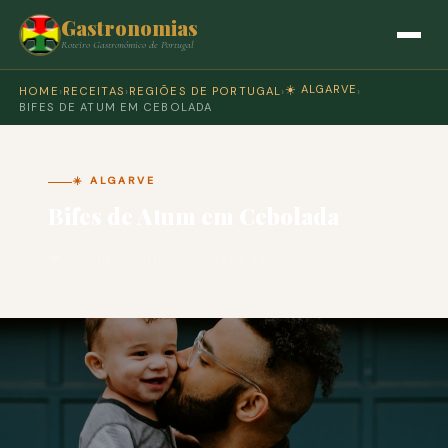
Gastronomias
Roteiro Gastronómico de Portugal
☀️ ALGARVE
HOME
›
RECEITAS
›
REGIÕES DE PORTUGAL
›
›
BIFES DE ATUM EM CEBOLADA
☀️ ALGARVE
Bifes de Atum em Cebolada
🍽 COZINHA PORTUGUESA · PARA 4 PESSOAS