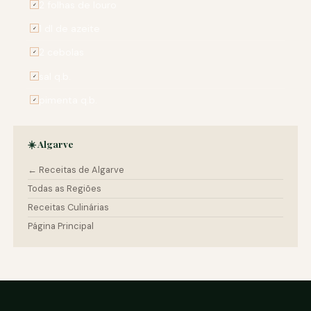
2 folhas de louro
✓
1 dl de azeite
✓
2 cebolas
✓
sal q.b.
✓
pimenta q.b.
✓
☀️ Algarve
← Receitas de Algarve
Todas as Regiões
Receitas Culinárias
Página Principal