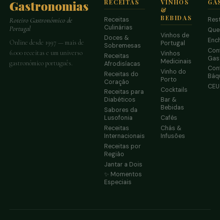
Gastronomias
RECEITAS
VINHOS
GA
&
BEBIDAS
Receitas
Res
Roteiro Gastronómico de
Culinárias
Portugal
Que
Vinhos de
Doces &
Enc
Online desde 1997 — mais de
Portugal
Sobremesas
Conf
6.000 receitas e um universo
Vinhos
Receitas
Gas
Medicinais
gastronómico português.
Afrodisíacas
Conf
Vinho do
Receitas do
Báq
Porto
Coração
CE
Cocktails
Receitas para
Diabéticos
Bar &
Bebidas
Sabores da
Lusofonia
Cafés
Receitas
Chás &
Internacionais
Infusões
Receitas por
Região
Jantar a Dois
✨ Momentos
Especiais