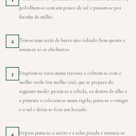
polvilham-se com um pouco de sal e passam-se por
farinha de milho.
Tem-se uma sertã de barro não vidrado bem quente e
2
assam-se aí os chicharros.
Dispõem-se estes numa travessa e cobrem-se com o
3
molho verde (ou molho cru), que se prepara do
seguinte modo: picam-se a cebola, os dentes de alho e
a pimenta e colocam-se numa tigela; junta-se o vinagre
e o sal e deixa-se ficar um bocado.
Depois junta-se o azeite e a salsa picada e mistura-se
4