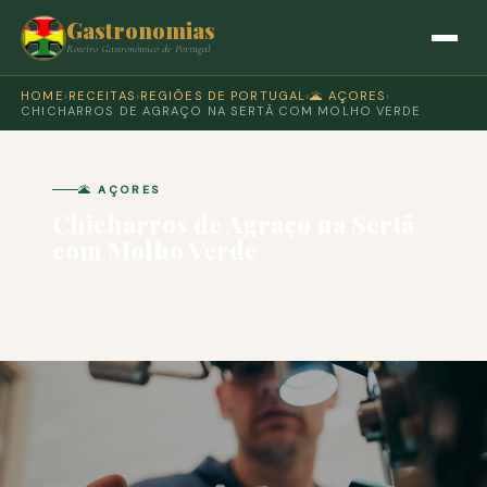
Gastronomias
Roteiro Gastronómico de Portugal
HOME
›
RECEITAS
›
REGIÕES DE PORTUGAL
›
🌋 AÇORES
›
CHICHARROS DE AGRAÇO NA SERTÃ COM MOLHO VERDE
🌋 AÇORES
Chicharros de Agraço na Sertã
com Molho Verde
🍽 COZINHA PORTUGUESA · PARA 4 PESSOAS