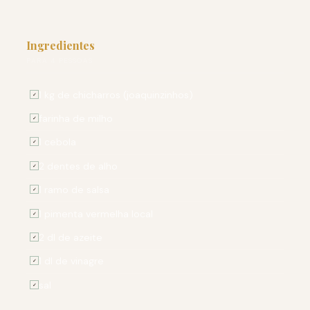
Ingredientes
PARA 4 PESSOAS
1 kg de chicharros (joaquinzinhos)
✓
farinha de milho
✓
1 cebola
✓
2 dentes de alho
✓
1 ramo de salsa
✓
1 pimenta vermelha local
✓
2 dl de azeite
✓
1 dl de vinagre
✓
sal
✓