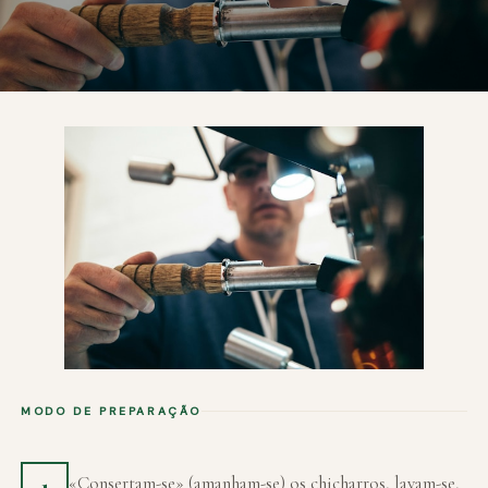
MODO DE PREPARAÇÃO
«Consertam-se» (amanham-se) os chicharros, lavam-se,
1