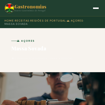
Gastronomias
Roteiro Gastronómico de Portugal
HOME
›
RECEITAS
›
REGIÕES DE PORTUGAL
›
🌋 AÇORES
›
MASSA SOVADA
🌋 AÇORES
Massa Sovada
🍽 COZINHA PORTUGUESA · PARA 4 PESSOAS