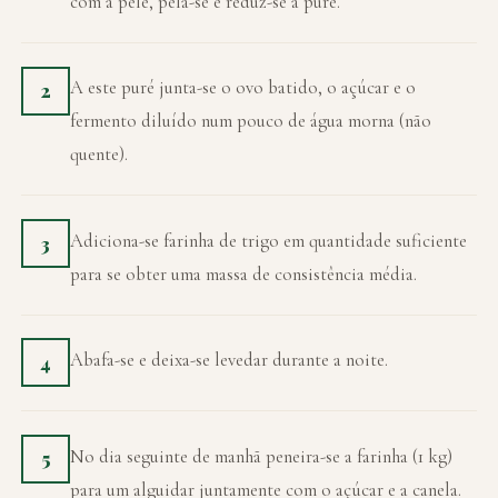
com a pele, pela-se e reduz-se a puré.
A este puré junta-se o ovo batido, o açúcar e o
2
fermento diluído num pouco de água morna (não
quente).
Adiciona-se farinha de trigo em quantidade suficiente
3
para se obter uma massa de consistência média.
Abafa-se e deixa-se levedar durante a noite.
4
No dia seguinte de manhã peneira-se a farinha (1 kg)
5
para um alguidar juntamente com o açúcar e a canela.