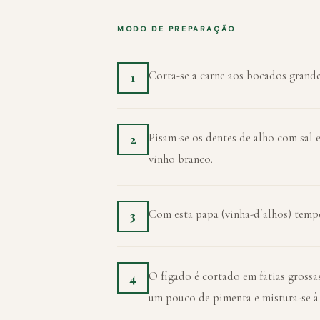
MODO DE PREPARAÇÃO
Corta-se a carne aos bocados grand
1
Pisam-se os dentes de alho com sal 
2
vinho branco.
Com esta papa (vinha-d´alhos) temper
3
O fígado é cortado em fatias grossa
4
um pouco de pimenta e mistura-se à