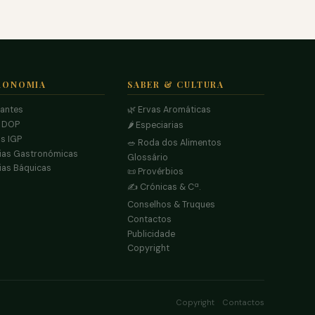
RONOMIA
SABER & CULTURA
rantes
🌿 Ervas Aromáticas
s DOP
🌶️ Especiarias
s IGP
🥗 Roda dos Alimentos
ias Gastronómicas
Glossário
ias Báquicas
📜 Provérbios
✍️ Crónicas & Cª.
Conselhos & Truques
Contactos
Publicidade
Copyright
·
Copyright
Contactos