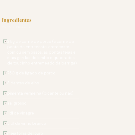
Ingredientes
PARA 4 PESSOAS
2 kg de carne de porco (a carne da
✓
ponta do entrecosto, entrecosto
com ou sem ossos, as pontas feias e
mais gordas do lombo e quadrados
de toucinho entremeado da barriga)
750 g de fígado de porco
✓
8 dentes de alho
✓
pimenta vermelha (picante ou não)
✓
sal grosso
✓
1 dl de vinagre
✓
5 dl de vinho branco
✓
meia folha de louro
✓