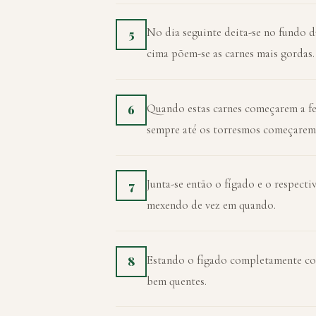
No dia seguinte deita-se no fundo d
5
cima põem-se as carnes mais gordas.
Quando estas carnes começarem a fer
6
sempre até os torresmos começarem a
Junta-se então o fígado e o respecti
7
mexendo de vez em quando.
Estando o fígado completamente co
8
bem quentes.