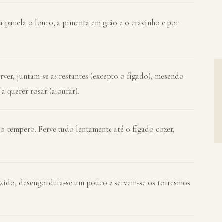
a panela o louro, a pimenta em grão e o cravinho e por
ver, juntam-se as restantes (excepto o fígado), mexendo
 querer rosar (alourar).
vo tempero. Ferve tudo lentamente até o fígado cozer,
zido, desengordura-se um pouco e servem-se os torresmos