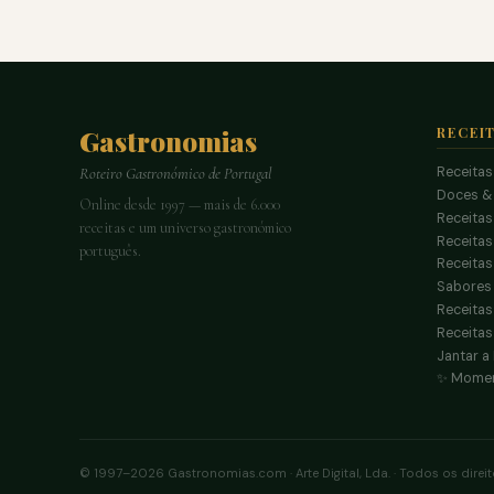
Gastronomias
RECEI
Receitas
Roteiro Gastronómico de Portugal
Doces &
Online desde 1997 — mais de 6.000
Receitas
receitas e um universo gastronómico
Receita
português.
Receitas
Sabores 
Receitas
Receitas
Jantar a
✨ Momen
© 1997–2026 Gastronomias.com · Arte Digital, Lda. · Todos os direi