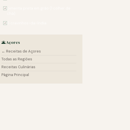
pimenta preta em grão (1 colher de
✓
chá)
6 cravinhos-da-índia
✓
🌋 Açores
← Receitas de Açores
Todas as Regiões
Receitas Culinárias
Página Principal