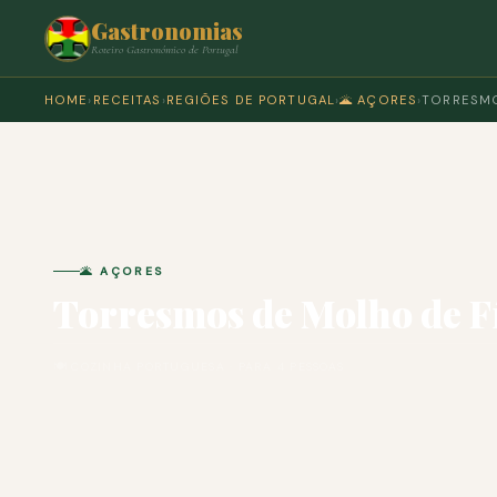
Gastronomias
Roteiro Gastronómico de Portugal
HOME
›
RECEITAS
›
REGIÕES DE PORTUGAL
›
🌋 AÇORES
›
TORRESMO
🌋 AÇORES
Torresmos de Molho de F
🍽 COZINHA PORTUGUESA · PARA 4 PESSOAS