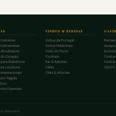
TAS
VINHOS & BEBIDAS
GAST
 Culinárias
Vinhos de Portugal
Restau
 Sobremesas
Vinhos Medicinais
Queijo
 Afrodisíacas
Vinho do Porto
Enchido
s do Coração
Cocktails
Confrar
 para Diabéticos
Bar & Bebidas
Confrar
da Lusofonia
Cafés
CEUCO
 Internacionais
Chás & Infusões
 por Região
 Dois
tos Especiais
tos reservados