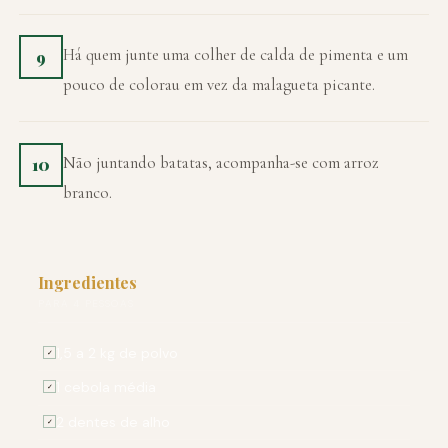
Há quem junte uma colher de calda de pimenta e um
9
pouco de colorau em vez da malagueta picante.
Não juntando batatas, acompanha-se com arroz
10
branco.
Ingredientes
PARA 4 PESSOAS
1,5 a 2 kg de polvo
✓
1 cebola média
✓
2 dentes de alho
✓