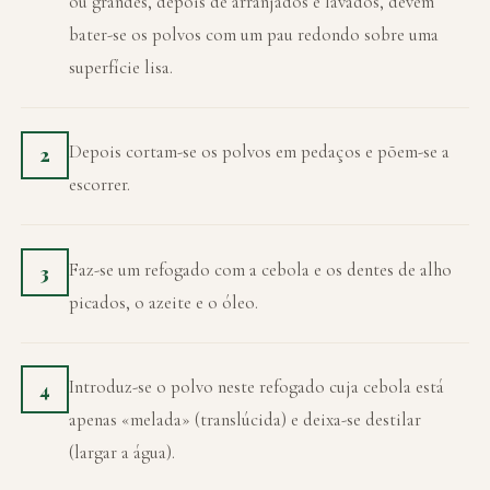
ou grandes, depois de arranjados e lavados, devem
bater-se os polvos com um pau redondo sobre uma
superfície lisa.
Depois cortam-se os polvos em pedaços e põem-se a
2
escorrer.
Faz-se um refogado com a cebola e os dentes de alho
3
picados, o azeite e o óleo.
Introduz-se o polvo neste refogado cuja cebola está
4
apenas «melada» (translúcida) e deixa-se destilar
(largar a água).