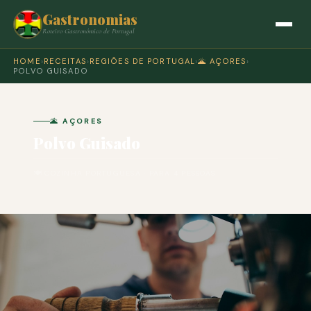
Gastronomias
Roteiro Gastronómico de Portugal
HOME
›
RECEITAS
›
REGIÕES DE PORTUGAL
›
🌋 AÇORES
›
POLVO GUISADO
🌋 AÇORES
Polvo Guisado
🍽 COZINHA PORTUGUESA · PARA 4 PESSOAS