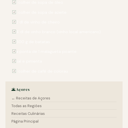
1 colher de sopa de óleo
✓
1 colher de sopa de azeite
✓
2 dl de vinho de cheiro
✓
4 dl de vinho branco (vinho local americano)
✓
500 g de batatas
✓
a ponta de 1 malagueta picante
✓
sal e pimenta
✓
1 colher de café de colorau
✓
🌋 Açores
← Receitas de Açores
Todas as Regiões
Receitas Culinárias
Página Principal