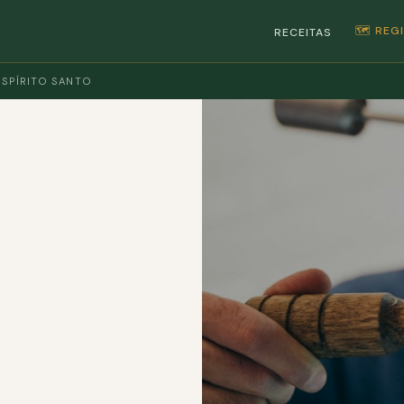
🗺️ RE
RECEITAS
ESPÍRITO SANTO