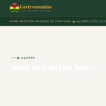
Gastronomias
Roteiro Gastronómico de Portugal
HOME
›
RECEITAS
›
REGIÕES DE PORTUGAL
›
🌋 AÇORES
›
SOPA DO 
🌋 AÇORES
Sopa do Espírito Santo
🍽 COZINHA PORTUGUESA · PARA 4 PESSOAS