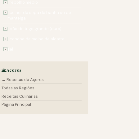
1 repolho médio
✓
1 colher de sopa de banha ou de
✓
manteiga
1 pão de trigo grande (duro)
✓
1 concha de molho de alcatra
✓
sal
✓
🌋 Açores
← Receitas de Açores
Todas as Regiões
Receitas Culinárias
Página Principal