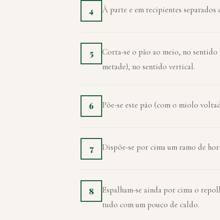
À parte e em recipientes separados 
4
Corta-se o pão ao meio, no sentido
5
metade), no sentido vertical.
Põe-se este pão (com o miolo voltad
6
Dispõe-se por cima um ramo de hort
7
Espalham-se ainda por cima o repolh
8
tudo com um pouco de caldo.