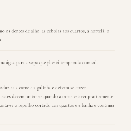
 os dentes de alho, as cebolas aos quartos, a hortelã, o
a.
na água para a sopa que já está temperada com sal.
oduz-se a carne e a galinha e deixam-se cozer.
, estes devem juntar-se quando a carne estiver praticamente
junta-se o repolho cortado aos quartos e a banha e continua