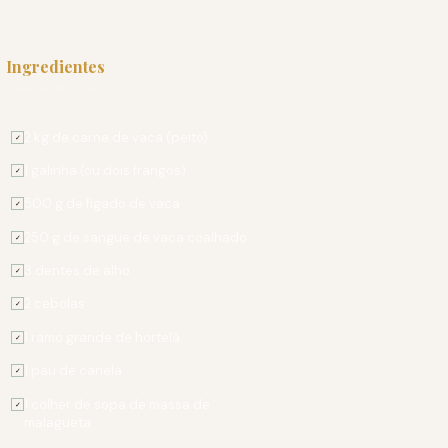
Ingredientes
PARA 4 PESSOAS
2 kg de carne de vaca (peito)
✓
1 galinha (ou dois frangos)
✓
500 g de fígado de vaca
✓
250 g de sangue de vaca coalhado
✓
3 dentes de alho
✓
2 cebolas
✓
1 ramo grande de hortelã
✓
1 pau de canela
✓
1 colher de sopa de massa de
✓
malagueta