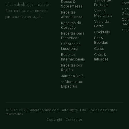
Vinhos de
Doces &
Enc
Online desde 1997 — mais de
Portugal
Sobremesas
Conf
6.000 receitas e um universo
Vinhos
Receitas
Gas
Medicinais
gastronómico português.
Afrodisíacas
Conf
Vinho do
Receitas do
Báq
Porto
Coração
CE
Cocktails
Receitas para
Diabéticos
Bar &
Bebidas
Sabores da
Lusofonia
Cafés
Receitas
Chás &
Internacionais
Infusões
Receitas por
Região
Jantar a Dois
✨ Momentos
Especiais
© 1997–2026 Gastronomias.com · Arte Digital, Lda. · Todos os direitos
reservados
·
Copyright
Contactos