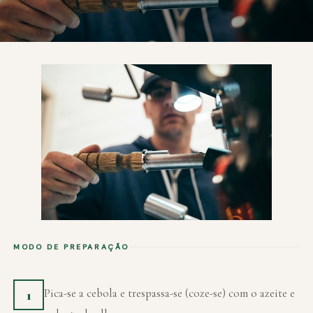
MODO DE PREPARAÇÃO
Pica-se a cebola e trespassa-se (coze-se) com o azeite e
1