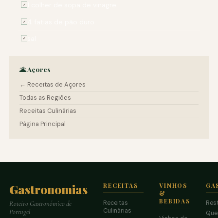
1 colher de sopa de vinagre
✓
4 fatias de pão duro
✓
sal
✓
🌋 Açores
← Receitas de Açores
Todas as Regiões
Receitas Culinárias
Página Principal
Gastronomias
RECEITAS
VINHOS
GA
&
BEBIDAS
Receitas
Res
Roteiro Gastronómico de
Culinárias
Portugal
Que