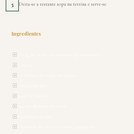
Deita-se a restante sopa na terrina e serve-se.
5
Ingredientes
PARA 4 PESSOAS
250 g de feijão de debulhar (já debulhado)
✓
1 cebola
✓
3 colheres de sopa de azeite
✓
1 dente de alho
✓
1 pau de canela
✓
1 ponta de folha de louro
✓
4 batatas-doces
✓
4 batatas da terra (comuns) pequenas
✓