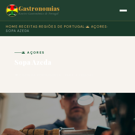
Gastronomias
Roteiro Gastronómico de Portugal
HOME
›
RECEITAS
›
REGIÕES DE PORTUGAL
›
🌋 AÇORES
›
SOPA AZEDA
🌋 AÇORES
Sopa Azeda
🍽 COZINHA PORTUGUESA · PARA 4 PESSOAS