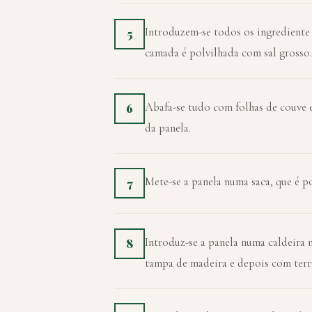
Introduzem-se todos os ingrediente
5
camada é polvilhada com sal grosso.
Abafa-se tudo com folhas de couve e 
6
da panela.
Mete-se a panela numa saca, que é 
7
Introduz-se a panela numa caldeira 
8
tampa de madeira e depois com terra