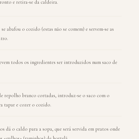
onto e retira-se da caldeira.
 se abafou o cozido (estas não se comem) e servem-se as
tro.
evem todos os ingredientes ser introduzidos num saco de
de repolho branco cortadas, introduz-se o saco com o
a tapar e cozer o cozido.
os dá o caldo para a sopa, que será servida em pratos onde
ns «galhos» (raminhos) de hortelã.