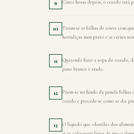
Cinco horas depois, o cozido está pr
9
Tiram-se as folhas de couve com que
10
hortaliças num prato e as carnes nou
Querendo fazer a sopa do cozido, d
11
pano branco e atado.
Põem-se no fundo da panela folhas 
12
cozido e procede-se como se diz par
O líquido que «destila» dos aliment
13
já se colocaram fatias de pão e algu