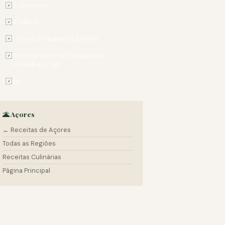
8 cenouras
✓
4 nabos
✓
1 couve portuguesa grande
✓
pimenta da terra (malagueta
✓
vermelha local)
sal
✓
🌋 Açores
← Receitas de Açores
Todas as Regiões
Receitas Culinárias
Página Principal