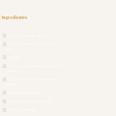
Ingredientes
PARA 4 PESSOAS
1,5 kg de chambão de vaca
✓
1 kg de carne de porco (perna ou
✓
pá)
1 galinha
✓
3 chouriços grandes (chouriço de
✓
carne)
250 g de toucinho entremeado
✓
fumado
100 g toucinho gordo
✓
2 repolhos brancos grandes
✓
16 batatas médias
✓