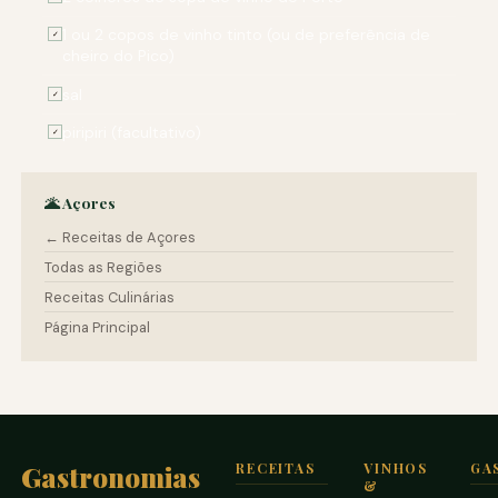
1 ou 2 copos de vinho tinto (ou de preferência de
✓
cheiro do Pico)
sal
✓
piripiri (facultativo)
✓
🌋 Açores
← Receitas de Açores
Todas as Regiões
Receitas Culinárias
Página Principal
Gastronomias
RECEITAS
VINHOS
GA
&