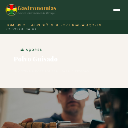
Gastronomias
Roteiro Gastronómico de Portugal
HOME
›
RECEITAS
›
REGIÕES DE PORTUGAL
›
🌋 AÇORES
›
POLVO GUISADO
🌋 AÇORES
Polvo Guisado
🍽 COZINHA PORTUGUESA · PARA 6 PESSOAS