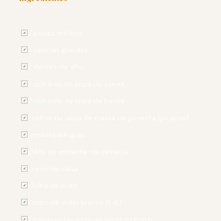
PARA 6 PESSOAS
2 polvos médios
✓
3 cebolas grandes
✓
3 dentes de alho
✓
2 colheres de sopa de azeite
✓
2 colheres de sopa de banha
✓
1 colher de sopa de massa de pimenta (picante)
✓
pimenta em grão
✓
grãos de pimenta-da-jamaica
✓
1 ramo de salsa
✓
1 folha de louro
✓
1 copo de vinho branco (1 dl)
✓
2 colheres de sopa de vinho do Porto
✓