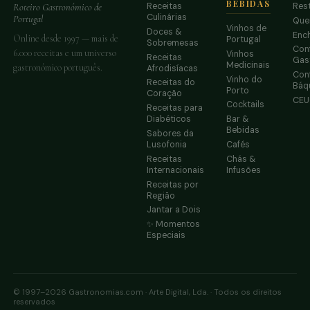
BEBIDAS
Receitas
Res
Roteiro Gastronómico de
Culinárias
Portugal
Que
Vinhos de
Doces &
Enc
Online desde 1997 — mais de
Portugal
Sobremesas
Conf
6.000 receitas e um universo
Vinhos
Receitas
Gas
Medicinais
gastronómico português.
Afrodisíacas
Conf
Vinho do
Receitas do
Báq
Porto
Coração
CE
Cocktails
Receitas para
Diabéticos
Bar &
Bebidas
Sabores da
Lusofonia
Cafés
Receitas
Chás &
Internacionais
Infusões
Receitas por
Região
Jantar a Dois
✨ Momentos
Especiais
© 1997–2026 Gastronomias.com · Arte Digital, Lda. · Todos os direitos
reservados