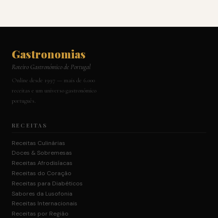
Gastronomias
Roteiro Gastronómico de Portugal
Online desde 1997 — mais de 6.000
receitas e um universo gastronómico
português.
RECEITAS
Receitas Culinárias
Doces & Sobremesas
Receitas Afrodisíacas
Receitas do Coração
Receitas para Diabéticos
Sabores da Lusofonia
Receitas Internacionais
Receitas por Região