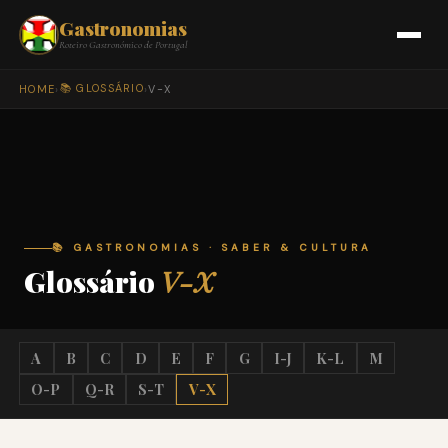
Gastronomias
Roteiro Gastronómico de Portugal
📚 GLOSSÁRIO
HOME
›
›
V-X
📚 GASTRONOMIAS · SABER & CULTURA
Glossário
V-X
A
B
C
D
E
F
G
I-J
K-L
M
O-P
Q-R
S-T
V-X