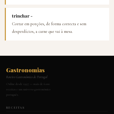
trinchar -
Cortar em porções, de forma correcta e sem
desperdícios, a carne que vai à mesa.
Gastronomias
Roteiro Gastronómico de Portugal
Online desde 1997 — mais de 6.000
receitas e um universo gastronómico
português.
RECEITAS