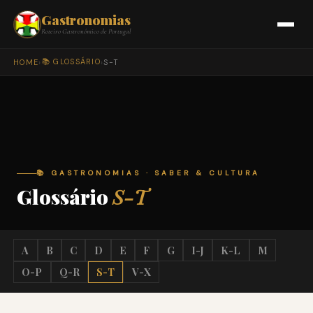
Gastronomias
Roteiro Gastronómico de Portugal
📚 GLOSSÁRIO
HOME
›
›
S-T
📚 GASTRONOMIAS · SABER & CULTURA
Glossário
S-T
A
B
C
D
E
F
G
I-J
K-L
M
O-P
Q-R
S-T
V-X