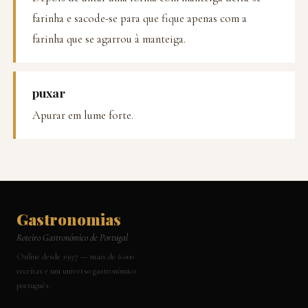
farinha e sacode-se para que fique apenas com a
farinha que se agarrou à manteiga.
puxar
Apurar em lume forte.
Gastronomias
Roteiro Gastronómico de Portugal
Online desde 1997 — mais de 6.000
receitas e um universo gastronómico
português.