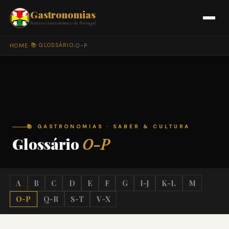
Gastronomias
Roteiro Gastronómico de Portugal
📚 GLOSSÁRIO
HOME
›
›
O-P
📚 GASTRONOMIAS · SABER & CULTURA
Glossário
O-P
A
B
C
D
E
F
G
I-J
K-L
M
O-P
Q-R
S-T
V-X