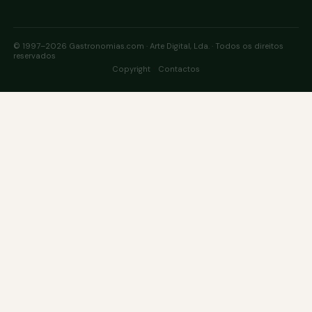
© 1997–2026 Gastronomias.com · Arte Digital, Lda. · Todos os direitos
reservados
·
Copyright
Contactos