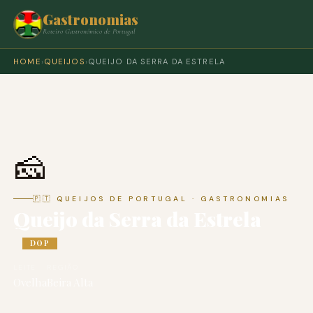
Gastronomias
Roteiro Gastronómico de Portugal
HOME
›
QUEIJOS
›
QUEIJO DA SERRA DA ESTRELA
🧀
🇵🇹 QUEIJOS DE PORTUGAL · GASTRONOMIAS
Queijo da Serra da Estrela
DOP
LEITE
REGIÃO
Ovelha
Beira Alta