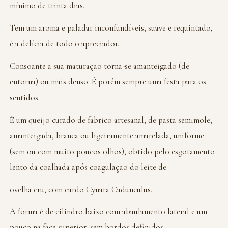
mínimo de trinta dias.
Tem um aroma e paladar inconfundíveis; suave e requintado,
é a delícia de todo o apreciador.
Consoante a sua maturação torna-se amanteigado (de
entorna) ou mais denso. É porém sempre uma festa para os
sentidos.
É um queijo curado de fabrico artesanal, de pasta semimole,
amanteigada, branca ou ligeiramente amarelada, uniforme
(sem ou com muito poucos olhos), obtido pelo esgotamento
lento da coalhada após coagulação do leite de
ovelha cru, com cardo Cynara Cadunculus.
A forma é de cilindro baixo com abaulamento lateral e um
pouco na face superior, sem bordos definidos.