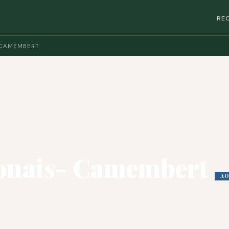
RE
 CAMEMBERT
S
ionais- Camembert
A