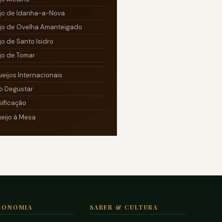
jo de Idanha-a-Nova
jo de Ovelha Amanteigado
jo de Santo Isidro
jo de Tomar
ueijos Internacionais
 Degustar
sificação
eijo à Mesa
RONOMIA
SABER & CULTURA