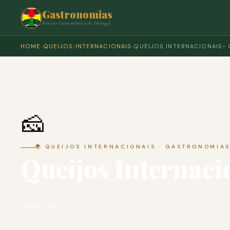
Gastronomias
Roteiro Gastronómico de Portugal
HOME
›
QUEIJOS
›
INTERNACIONAIS
›
QUEIJOS INTERNACIONAIS-
🧀
🌍 QUEIJOS INTERNACIONAIS · GASTRONOMIA
Queijos Internac
LEITE
REGIÃO
Vaca
França