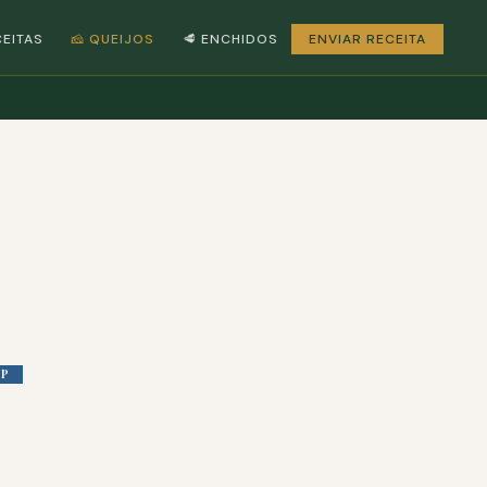
CEITAS
🧀 QUEIJOS
🥩 ENCHIDOS
ENVIAR RECEITA
OP