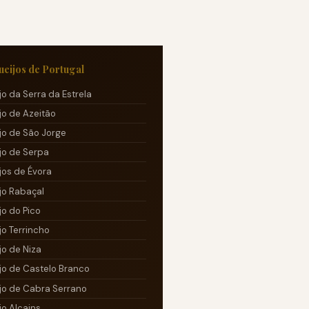
ueijos de Portugal
jo da Serra da Estrela
jo de Azeitão
jo de São Jorge
jo de Serpa
jos de Évora
jo Rabaçal
jo do Pico
jo Terrincho
jo de Niza
jo de Castelo Branco
jo de Cabra Serrano
jo Alcains