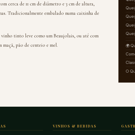
om cerca de 11 cm de diâmetro e 3 cm de altura,
Quei
as. Tradicionalmente embalado numa caixinha de
Quei
Quei
Quei
inho tinto leve como um Beaujolais, ou até com
m maçã, pão de centeio e mel.
🌍 Q
Como
Clas
O Qu
TAS
VINHOS & BEBIDAS
GAST