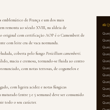
s emblemático de França e um dos mais
🧀 Q
em remonta ao século XVIII, na aldeia de
Quei
o original com certificação AOP é o Camembert de
Quei
te com leite cru de vaca normanda.
Quei
eludada, coberta pelo fungo
Penicillium camemberti
.
Quei
álido, macia e cremosa, tornando-se fluida ao centro
Quei
Quei
onunciado, com notas terrosas, de cogumelos e
Quei
Quei
gado, com ligeira acidez e notas fúngicas
Quei
 maturado (entre 3 e 5 semanas) deve ser consumido
Quei
ir todo o seu carácter.
Quei
Quei