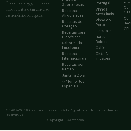
Doces &
Enc
Online desde 1997 — mais de
Portugal
Sobremesas
Conf
6.000 receitas e um universo
Vinhos
Receitas
Gas
Medicinais
gastronómico português.
Afrodisíacas
Conf
Vinho do
Receitas do
Báq
Porto
Coração
CE
Cocktails
Receitas para
Diabéticos
Bar &
Bebidas
Sabores da
Lusofonia
Cafés
Receitas
Chás &
Internacionais
Infusões
Receitas por
Região
Jantar a Dois
✨ Momentos
Especiais
© 1997–2026 Gastronomias.com · Arte Digital, Lda. · Todos os direitos
reservados
·
Copyright
Contactos