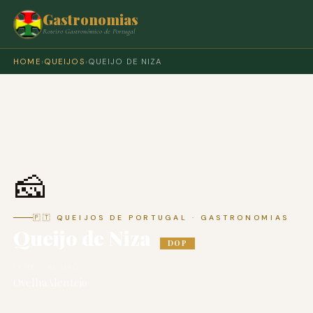
Gastronomias
Roteiro Gastronómico de Portugal
HOME
›
QUEIJOS
›
QUEIJO DE NIZA
🧀
🇵🇹 QUEIJOS DE PORTUGAL · GASTRONOMIAS
Queijo de Niza
DOP
LEITE
REGIÃO
Ovelha
Alentejo