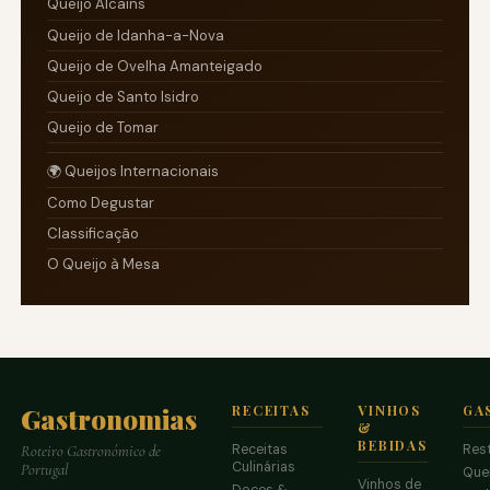
Queijo Alcains
Queijo de Idanha-a-Nova
Queijo de Ovelha Amanteigado
Queijo de Santo Isidro
Queijo de Tomar
🌍 Queijos Internacionais
Como Degustar
Classificação
O Queijo à Mesa
Gastronomias
RECEITAS
VINHOS
GA
&
BEBIDAS
Receitas
Res
Roteiro Gastronómico de
Culinárias
Portugal
Que
Vinhos de