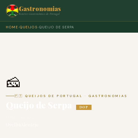
Gastronomias
Roteiro Gastronómico de Portugal
HOME
›
QUEIJOS
›
QUEIJO DE SERPA
🧀
🇵🇹 QUEIJOS DE PORTUGAL · GASTRONOMIAS
Queijo de Serpa
DOP
LEITE
REGIÃO
Ovelha
Alentejo