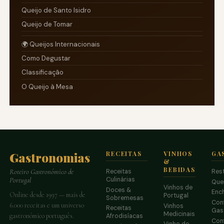
Queijo de Santo Isidro
Queijo de Tomar
🌍 Queijos Internacionais
Como Degustar
Classificação
O Queijo à Mesa
Gastronomias
RECEITAS
VINHOS
GA
&
BEBIDAS
Receitas
Res
Roteiro Gastronómico de
Culinárias
Portugal
Que
Vinhos de
Doces &
Enc
Online desde 1997 — mais de
Portugal
Sobremesas
Conf
6.000 receitas e um universo
Vinhos
Receitas
Gas
Medicinais
gastronómico português.
Afrodisíacas
Conf