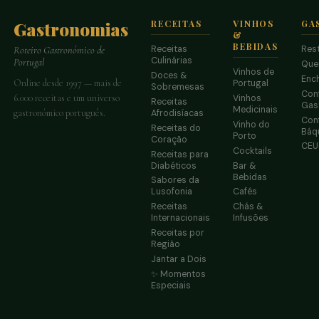
Gastronomias
RECEITAS
VINHOS
GA
&
BEBIDAS
Receitas
Res
Roteiro Gastronómico de
Culinárias
Portugal
Que
Vinhos de
Doces &
Enc
Online desde 1997 — mais de
Portugal
Sobremesas
Conf
6.000 receitas e um universo
Vinhos
Receitas
Gas
Medicinais
gastronómico português.
Afrodisíacas
Conf
Vinho do
Receitas do
Báq
Porto
Coração
CE
Cocktails
Receitas para
Diabéticos
Bar &
Bebidas
Sabores da
Lusofonia
Cafés
Receitas
Chás &
Internacionais
Infusões
Receitas por
Região
Jantar a Dois
✨ Momentos
Especiais