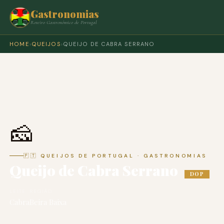
Gastronomias
Roteiro Gastronómico de Portugal
HOME
›
QUEIJOS
›
QUEIJO DE CABRA SERRANO
🧀
🇵🇹 QUEIJOS DE PORTUGAL · GASTRONOMIAS
Queijo de Cabra Serrano
DOP
LEITE
REGIÃO
Cabra
Beira Baixa