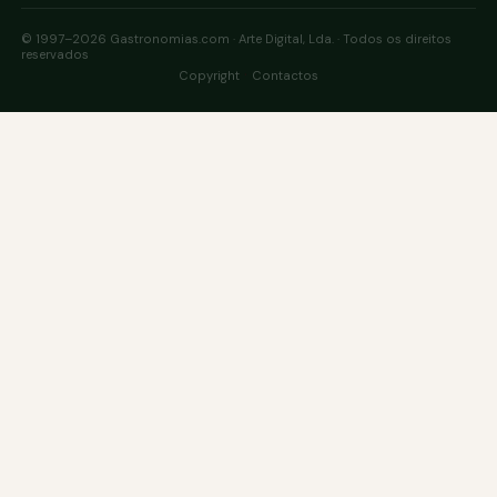
© 1997–2026 Gastronomias.com · Arte Digital, Lda. · Todos os direitos
reservados
·
Copyright
Contactos