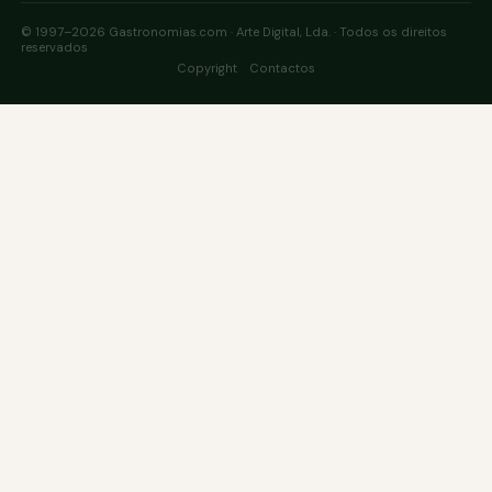
© 1997–2026 Gastronomias.com · Arte Digital, Lda. · Todos os direitos
reservados
·
Copyright
Contactos