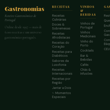
Gastronomias
RECEITAS
VINHOS
GA
&
BEBIDAS
Receitas
Res
Roteiro Gastronómico de
Culinárias
Portugal
Que
Vinhos de
Doces &
Enc
Online desde 1997 — mais de
Portugal
Sobremesas
Conf
6.000 receitas e um universo
Vinhos
Receitas
Gas
Medicinais
gastronómico português.
Afrodisíacas
Conf
Vinho do
Receitas do
Báq
Porto
Coração
CE
Cocktails
Receitas para
Diabéticos
Bar &
Bebidas
Sabores da
Lusofonia
Cafés
Receitas
Chás &
Internacionais
Infusões
Receitas por
Região
Jantar a Dois
✨ Momentos
Especiais