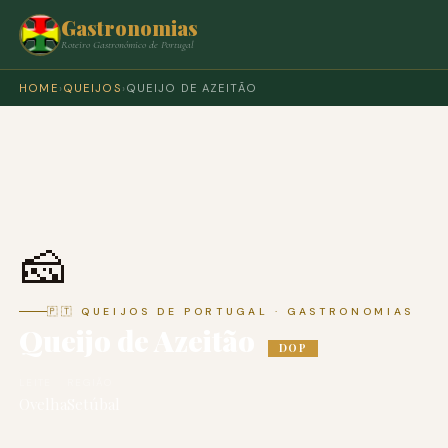
Gastronomias
Roteiro Gastronómico de Portugal
HOME
›
QUEIJOS
›
QUEIJO DE AZEITÃO
🧀
🇵🇹 QUEIJOS DE PORTUGAL · GASTRONOMIAS
Queijo de Azeitão
DOP
LEITE
REGIÃO
Ovelha
Setúbal