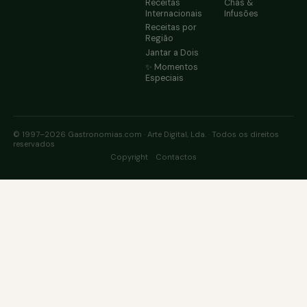
Receitas
Chás &
Internacionais
Infusões
Receitas por
Região
Jantar a Dois
✨ Momentos
Especiais
© 1997–2026 Gastronomias.com · Arte Digital, Lda. · Todos os direitos
reservados
·
Copyright
Contactos