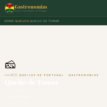
Gastronomias
Roteiro Gastronómico de Portugal
HOME
›
QUEIJOS
›
QUEIJO DE TOMAR
🧀
🇵🇹 QUEIJOS DE PORTUGAL · GASTRONOMIAS
Queijo de Tomar
LEITE
REGIÃO
Ovelha
Ribatejo